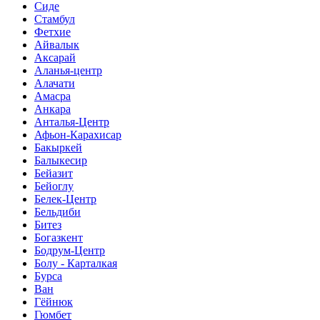
Сиде
Стамбул
Фетхие
Айвалык
Аксарай
Аланья-центр
Алачати
Амасра
Анкара
Анталья-Центр
Афьон-Карахисар
Бакыркей
Балыкесир
Бейазит
Бейоглу
Белек-Центр
Бельдиби
Битез
Богазкент
Бодрум-Центр
Болу - Карталкая
Бурса
Ван
Гёйнюк
Гюмбет