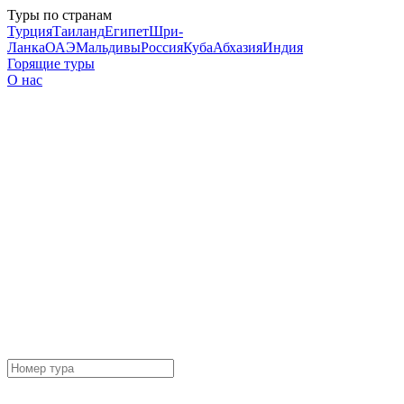
Туры по странам
Турция
Таиланд
Египет
Шри-
Ланка
ОАЭ
Мальдивы
Россия
Куба
Абхазия
Индия
Горящие туры
О нас