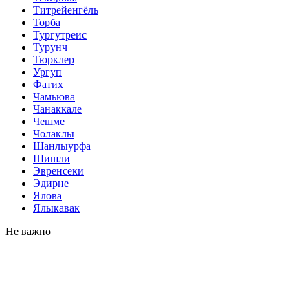
Титрейенгёль
Торба
Тургутреис
Турунч
Тюрклер
Ургуп
Фатих
Чамьюва
Чанаккале
Чешме
Чолаклы
Шанлыурфа
Шишли
Эвренсеки
Эдирне
Ялова
Ялыкавак
Не важно