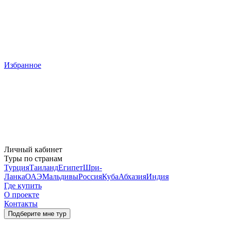
Избранное
Личный кабинет
Туры по странам
Турция
Таиланд
Египет
Шри-
Ланка
ОАЭ
Мальдивы
Россия
Куба
Абхазия
Индия
Где купить
О проекте
Контакты
Подберите мне тур