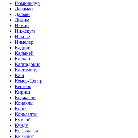
Гюмюльдур
Даламан
Дальян
Дидим
Измир
Инжекум
Искеле
Ичмелер
Кадрие
Кадыкей
Калкан
Каппадокия
Кастамону
Каш
Кемер-Центр
Кестель
Кириш
Коджаэли
Конаклы
Конья
Коньяалты
Кумкой
Кунду
Кызылагач
Кызылот