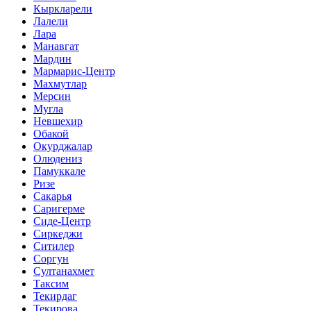
Кыркларели
Лалели
Лара
Манавгат
Мардин
Мармарис-Центр
Махмутлар
Мерсин
Мугла
Невшехир
Обакой
Окурджалар
Олюдениз
Памуккале
Ризе
Сакарья
Саригерме
Сиде-Центр
Сиркеджи
Ситилер
Соргун
Султанахмет
Таксим
Текирдаг
Текирова