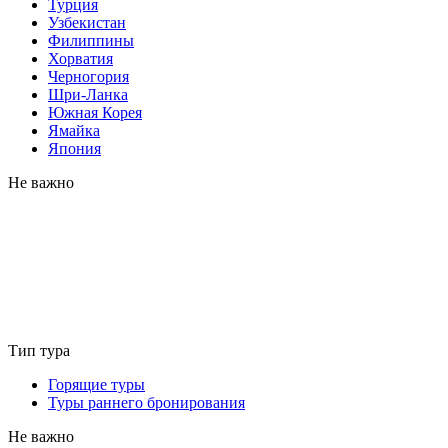
Турция
Узбекистан
Филиппины
Хорватия
Черногория
Шри-Ланка
Южная Корея
Ямайка
Япония
Не важно
Тип тура
Горящие туры
Туры раннего бронирования
Не важно