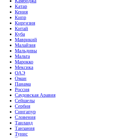
Камбоджа
Катар
Кения
Кипр
Киргизия
Китай
Куба
Маврикий
Малайзия
Мальдивы
Мальта
Марокко
Мексика
ОАЭ
Оман
Панама
Россия
Саудовская Аравия
Сейшелы
Сербия
Сингапур
Словения
Таиланд
Танзания
Тунис