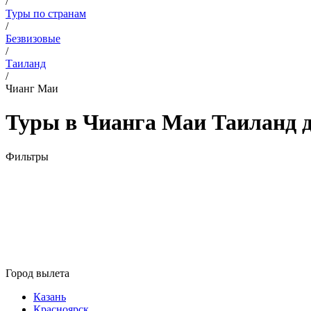
/
Туры по странам
/
Безвизовые
/
Таиланд
/
Чианг Маи
Туры в Чианга Маи Таиланд д
Фильтры
Город вылета
Казань
Красноярск