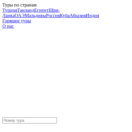
Туры по странам
Турция
Таиланд
Египет
Шри-
Ланка
ОАЭ
Мальдивы
Россия
Куба
Абхазия
Индия
Горящие туры
О нас