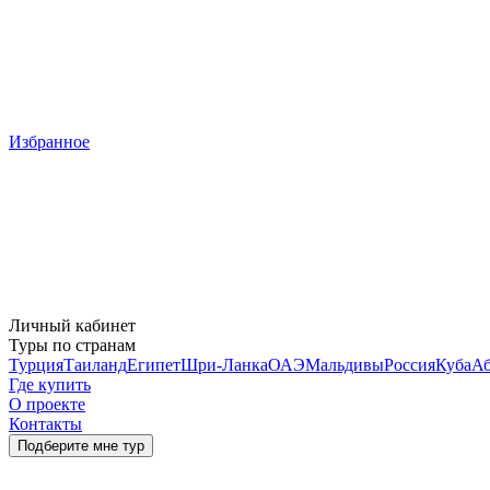
Избранное
Личный кабинет
Туры по странам
Турция
Таиланд
Египет
Шри-Ланка
ОАЭ
Мальдивы
Россия
Куба
Аб
Где купить
О проекте
Контакты
Подберите мне тур