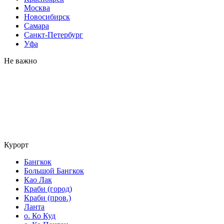
Москва
Новосибирск
Самара
Санкт-Петербург
Уфа
Не важно
Курорт
Бангкок
Большой Бангкок
Као Лак
Краби (город)
Краби (пров.)
Ланта
о. Ко Куд