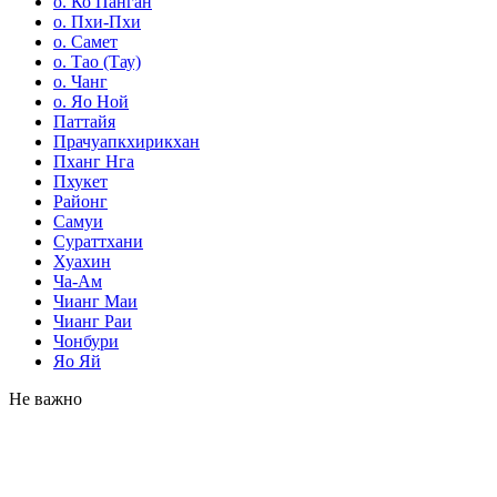
о. Ко Панган
о. Пхи-Пхи
о. Самет
о. Тао (Тау)
о. Чанг
о. Яо Ной
Паттайя
Прачуапкхирикхан
Пханг Нга
Пхукет
Районг
Самуи
Сураттхани
Хуахин
Ча-Ам
Чианг Маи
Чианг Раи
Чонбури
Яо Яй
Не важно