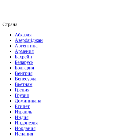
Страна
Абхазия
Азербайджан
Аргентина
Армения
Бахрейн
Беларусь
Болгария
Венгрия
Венесуэла
Вьетнам
Греция
Грузия
Доминикана
Египет
Израиль
Индия
Индонезия
Иордания
Испания