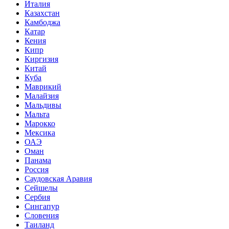
Италия
Казахстан
Камбоджа
Катар
Кения
Кипр
Киргизия
Китай
Куба
Маврикий
Малайзия
Мальдивы
Мальта
Марокко
Мексика
ОАЭ
Оман
Панама
Россия
Саудовская Аравия
Сейшелы
Сербия
Сингапур
Словения
Таиланд