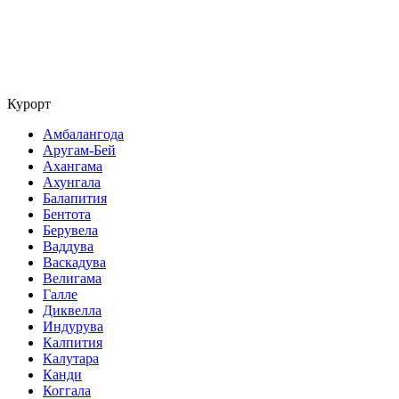
Курорт
Амбалангода
Аругам-Бей
Ахангама
Ахунгала
Балапития
Бентота
Берувела
Ваддува
Васкадува
Велигама
Галле
Диквелла
Индурува
Калпития
Калутара
Канди
Коггала