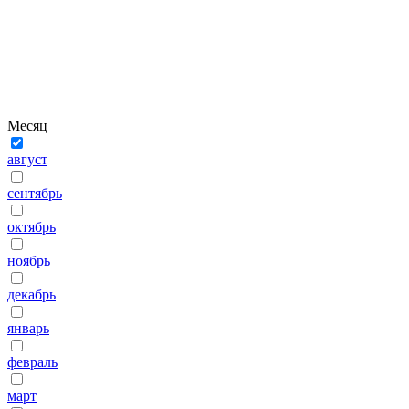
Месяц
август
сентябрь
октябрь
ноябрь
декабрь
январь
февраль
март