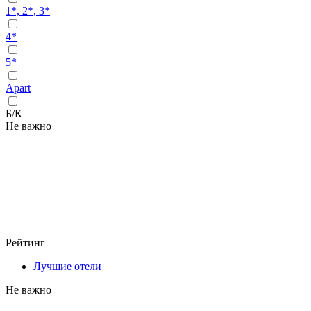
1*, 2*, 3*
4*
5*
Apart
Б/К
Не важно
Рейтинг
Лучшие отели
Не важно