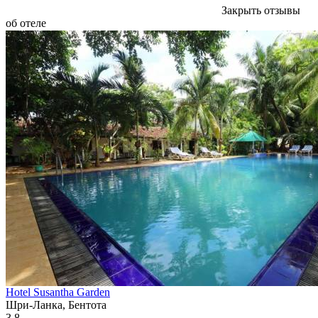
Закрыть отзывы
об отеле
Hotel Susantha Garden
Шри-Ланка, Бентота
3.8