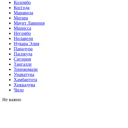
Коломбо
Косгода
Маравила
Матара
Маунт Лавиния
Мирисса
Негомбо
Нилавели
Нувара Элия
Панадура
Пасикуда
Сигирия
Тангалле
Тринкомали
Унаватуна
Хамбантота
Хиккадува
Чило
Не важно