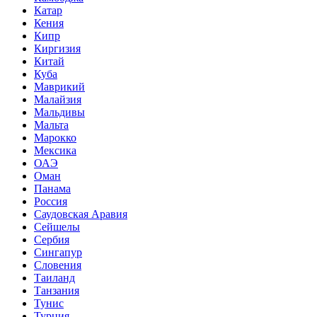
Катар
Кения
Кипр
Киргизия
Китай
Куба
Маврикий
Малайзия
Мальдивы
Мальта
Марокко
Мексика
ОАЭ
Оман
Панама
Россия
Саудовская Аравия
Сейшелы
Сербия
Сингапур
Словения
Таиланд
Танзания
Тунис
Турция