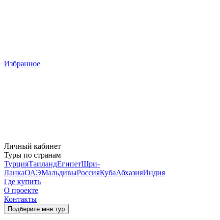
Избранное
Личный кабинет
Туры по странам
Турция
Таиланд
Египет
Шри-
Ланка
ОАЭ
Мальдивы
Россия
Куба
Абхазия
Индия
Где купить
О проекте
Контакты
Подберите мне тур