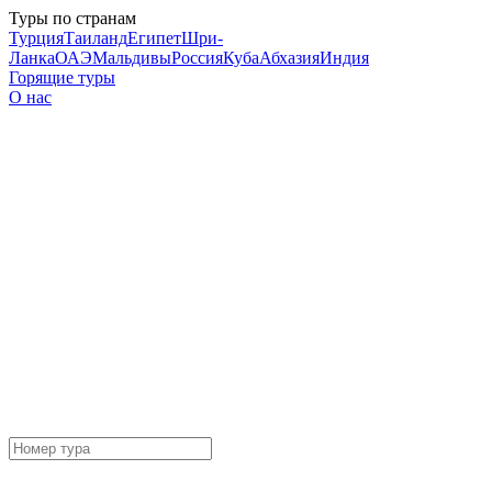
Туры по странам
Турция
Таиланд
Египет
Шри-
Ланка
ОАЭ
Мальдивы
Россия
Куба
Абхазия
Индия
Горящие туры
О нас