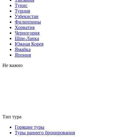
Тунис
Турция
Узбекистан
Филиппины
Хорватия
Черногория
Шри-Ланка
Южная Корея
Ямайка
Япония
Не важно
Тип тура
Горящие туры
Туры раннего бронирования