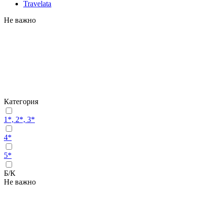
Travelata
Не важно
Категория
1*, 2*, 3*
4*
5*
Б/К
Не важно