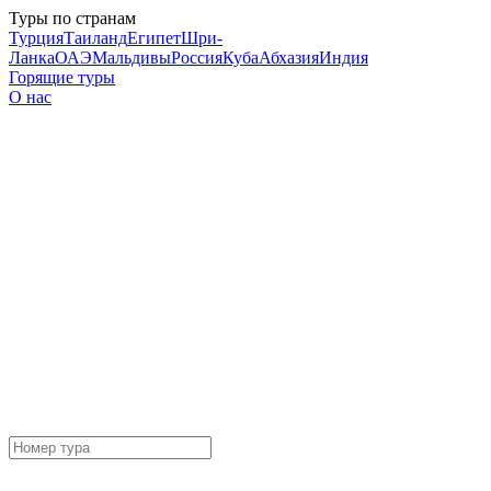
Туры по странам
Турция
Таиланд
Египет
Шри-
Ланка
ОАЭ
Мальдивы
Россия
Куба
Абхазия
Индия
Горящие туры
О нас