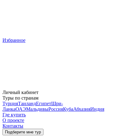
Избранное
Личный кабинет
Туры по странам
Турция
Таиланд
Египет
Шри-
Ланка
ОАЭ
Мальдивы
Россия
Куба
Абхазия
Индия
Где купить
О проекте
Контакты
Подберите мне тур