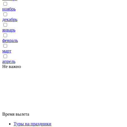
ноябрь
декабрь
январь
февраль
март
апрель
Не важно
Время вылета
Туры на праздники