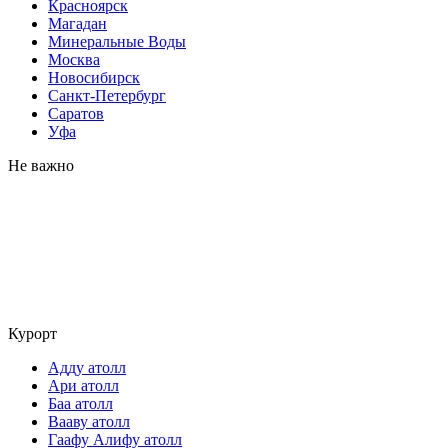
Красноярск
Магадан
Минеральные Воды
Москва
Новосибирск
Санкт-Петербург
Саратов
Уфа
Не важно
Курорт
Адду атолл
Ари атолл
Баа атолл
Вааву атолл
Гаафу Алифу атолл