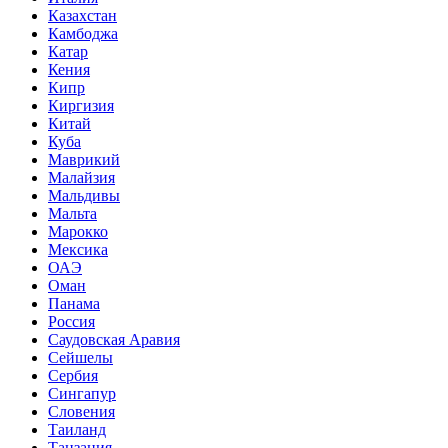
Казахстан
Камбоджа
Катар
Кения
Кипр
Киргизия
Китай
Куба
Маврикий
Малайзия
Мальдивы
Мальта
Марокко
Мексика
ОАЭ
Оман
Панама
Россия
Саудовская Аравия
Сейшелы
Сербия
Сингапур
Словения
Таиланд
Танзания