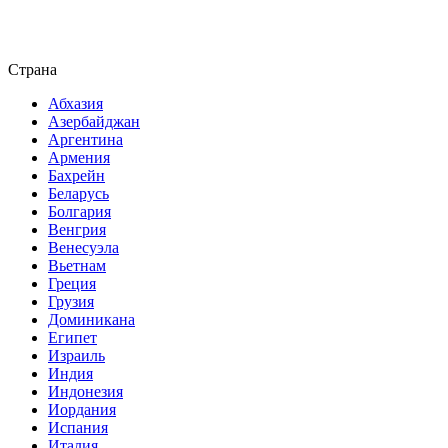
Страна
Абхазия
Азербайджан
Аргентина
Армения
Бахрейн
Беларусь
Болгария
Венгрия
Венесуэла
Вьетнам
Греция
Грузия
Доминикана
Египет
Израиль
Индия
Индонезия
Иордания
Испания
Италия