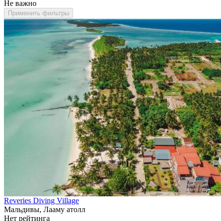
Не важно
Применить фильтры
Reveries Diving Village
Мальдивы, Лааму атолл
Нет рейтинга