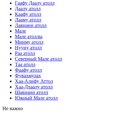
Гаафу Даалу атолл
Даалу атолл
Каафу атолл
Лааму атолл
Лавиани атолл
Мале
Мале атоллы
Мииму атолл
Нууну атолл
Раа атолл
Северный Мале атолл
Таа атолл
Фаафу атолл
Фувахмулах
Хаа-Алифу Аттол
Хаа-Дхаалу атолл
Шавиани атолл
Южный Мале атолл
Не важно