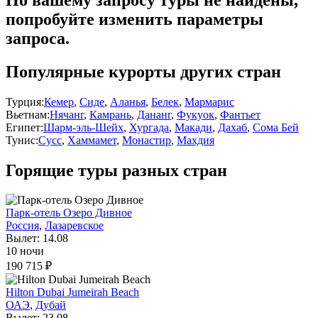
попробуйте изменить параметры
запроса.
Популярные курорты других стран
Турция:
Кемер
,
Сиде
,
Аланья
,
Белек
,
Мармарис
Вьетнам:
Нячанг
,
Камрань
,
Дананг
,
Фукуок
,
Фантьет
Египет:
Шарм-эль-Шейх
,
Хургада
,
Макади
,
Дахаб
,
Сома Бей
Тунис:
Сусс
,
Хаммамет
,
Монастир
,
Махдия
Горящие туры разных стран
Парк-отель Озеро Дивное
Россия
,
Лазаревское
Вылет: 14.08
10 ночи
190 715 ₽
Hilton Dubai Jumeirah Beach
ОАЭ
,
Дубай
Вылет: 23.08