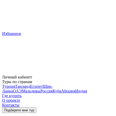
Избранное
Личный кабинет
Туры по странам
Турция
Таиланд
Египет
Шри-
Ланка
ОАЭ
Мальдивы
Россия
Куба
Абхазия
Индия
Где купить
О проекте
Контакты
Подберите мне тур