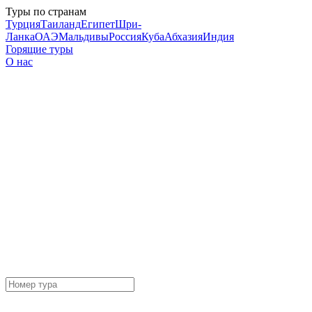
Туры по странам
Турция
Таиланд
Египет
Шри-
Ланка
ОАЭ
Мальдивы
Россия
Куба
Абхазия
Индия
Горящие туры
О нас