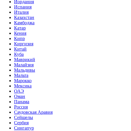
Иордания
Испания
Италия
Казахстан
Камбоджа
Катар
Кения
Кипр
Киргизия
Китай
Куба
Маврикий
Малайзия
Мальдивы
Мальта
Марокко
Мексика
ОАЭ
Оман
Панама
Россия
Саудовская Аравия
Сейшелы
Сербия
Сингапур