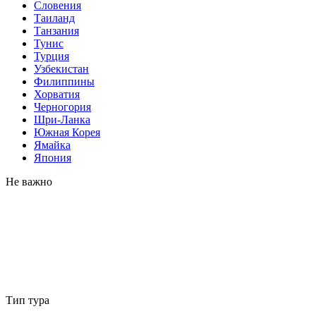
Словения
Таиланд
Танзания
Тунис
Турция
Узбекистан
Филиппины
Хорватия
Черногория
Шри-Ланка
Южная Корея
Ямайка
Япония
Не важно
Тип тура