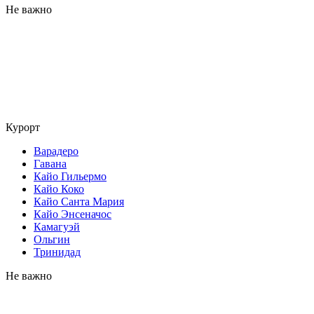
Не важно
Курорт
Варадеро
Гавана
Кайо Гильермо
Кайо Коко
Кайо Санта Мария
Кайо Энсеначос
Камагуэй
Ольгин
Тринидад
Не важно