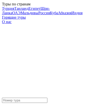
Туры по странам
Турция
Таиланд
Египет
Шри-
Ланка
ОАЭ
Мальдивы
Россия
Куба
Абхазия
Индия
Горящие туры
О нас