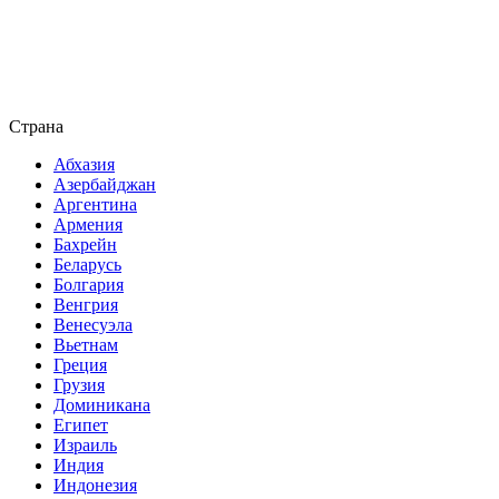
Страна
Абхазия
Азербайджан
Аргентина
Армения
Бахрейн
Беларусь
Болгария
Венгрия
Венесуэла
Вьетнам
Греция
Грузия
Доминикана
Египет
Израиль
Индия
Индонезия