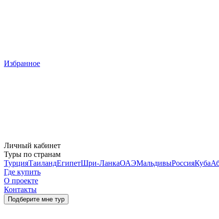
Избранное
Личный кабинет
Туры по странам
Турция
Таиланд
Египет
Шри-Ланка
ОАЭ
Мальдивы
Россия
Куба
Аб
Где купить
О проекте
Контакты
Подберите мне тур