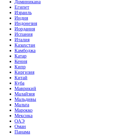
Доминикана
Египет
Израиль
Индия
Индонезия
Иордания
Испания
Италия
Казахстан
Камбоджа
Катар
Кения
Кипр
Киргизия
Китай
Куба
Маврикий
Малайзия
Мальдивы
Мальта
Марокко
Мексика
ОАЭ
Оман
Панама