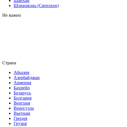
Шанхай
Шэньчжэнь (Свензхен)
Не важно
Страна
Абхазия
Азербайджан
Армения
Бахрейн
Беларусь
Болгария
Венгрия
Венесуэла
Вьетнам
Греция
Грузия