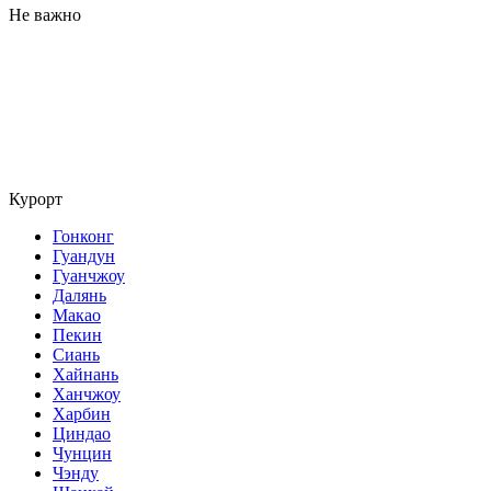
Не важно
Курорт
Гонконг
Гуандун
Гуанчжоу
Далянь
Макао
Пекин
Сиань
Хайнань
Ханчжоу
Харбин
Циндао
Чунцин
Чэнду