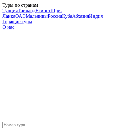
Туры по странам
Турция
Таиланд
Египет
Шри-
Ланка
ОАЭ
Мальдивы
Россия
Куба
Абхазия
Индия
Горящие туры
О нас