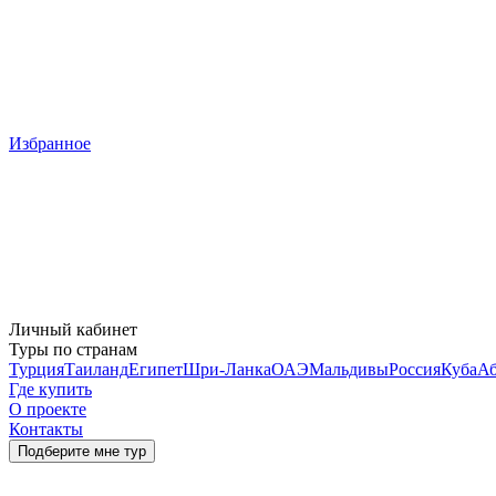
Избранное
Личный кабинет
Туры по странам
Турция
Таиланд
Египет
Шри-Ланка
ОАЭ
Мальдивы
Россия
Куба
Аб
Где купить
О проекте
Контакты
Подберите мне тур