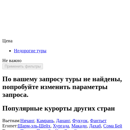
Цена
Недорогие туры
Не важно
Применить фильтры
По вашему запросу туры не найдены,
попробуйте изменить параметры
запроса.
Популярные курорты других стран
Вьетнам:
Нячанг
,
Камрань
,
Дананг
,
Фукуок
,
Фантьет
Египет:
Шарм-эль-Шейх
,
Хургада
,
Макади
,
Дахаб
,
Сома Бей