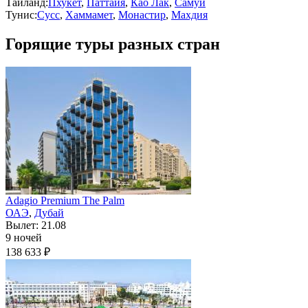
Таиланд:
Пхукет
,
Паттайя
,
Као Лак
,
Самуи
Тунис:
Сусс
,
Хаммамет
,
Монастир
,
Махдия
Горящие туры разных стран
Adagio Premium The Palm
ОАЭ
,
Дубай
Вылет: 21.08
9 ночей
138 633 ₽