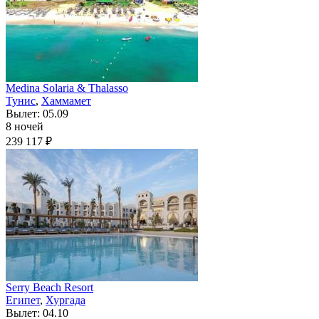
Medina Solaria & Thalasso
Тунис
,
Хаммамет
Вылет: 05.09
8 ночей
239 117 ₽
Serry Beach Resort
Египет
,
Хургада
Вылет: 04.10