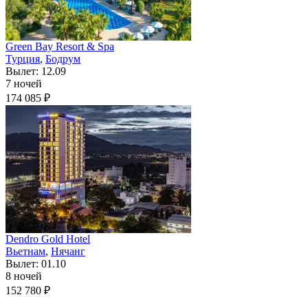
Green Bay Resort & Spa
Турция
,
Бодрум
Вылет: 12.09
7 ночей
174 085 ₽
Dendro Gold Hotel
Вьетнам
,
Нячанг
Вылет: 01.10
8 ночей
152 780 ₽