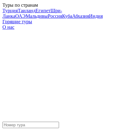
Туры по странам
Турция
Таиланд
Египет
Шри-
Ланка
ОАЭ
Мальдивы
Россия
Куба
Абхазия
Индия
Горящие туры
О нас