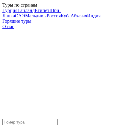
Туры по странам
Турция
Таиланд
Египет
Шри-
Ланка
ОАЭ
Мальдивы
Россия
Куба
Абхазия
Индия
Горящие туры
О нас