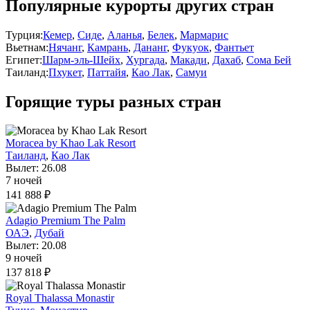
Популярные курорты других стран
Турция:
Кемер
,
Сиде
,
Аланья
,
Белек
,
Мармарис
Вьетнам:
Нячанг
,
Камрань
,
Дананг
,
Фукуок
,
Фантьет
Египет:
Шарм-эль-Шейх
,
Хургада
,
Макади
,
Дахаб
,
Сома Бей
Таиланд:
Пхукет
,
Паттайя
,
Као Лак
,
Самуи
Горящие туры разных стран
Moracea by Khao Lak Resort
Таиланд
,
Као Лак
Вылет: 26.08
7 ночей
141 888 ₽
Adagio Premium The Palm
ОАЭ
,
Дубай
Вылет: 20.08
9 ночей
137 818 ₽
Royal Thalassa Monastir