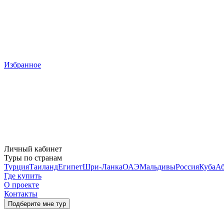
Избранное
Личный кабинет
Туры по странам
Турция
Таиланд
Египет
Шри-Ланка
ОАЭ
Мальдивы
Россия
Куба
Аб
Где купить
О проекте
Контакты
Подберите мне тур