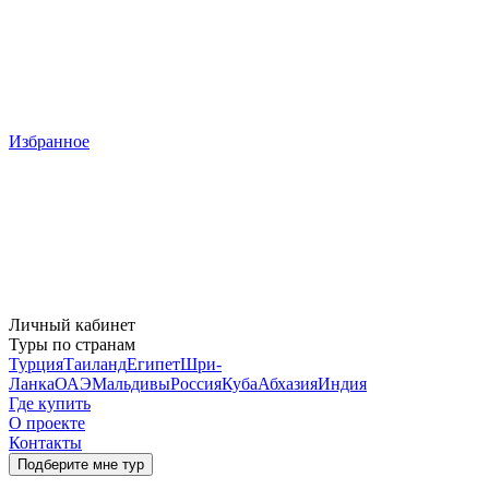
Избранное
Личный кабинет
Туры по странам
Турция
Таиланд
Египет
Шри-
Ланка
ОАЭ
Мальдивы
Россия
Куба
Абхазия
Индия
Где купить
О проекте
Контакты
Подберите мне тур