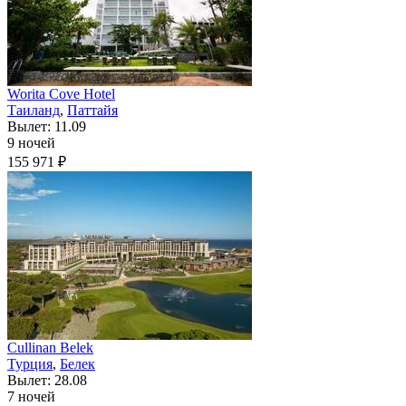
Worita Cove Hotel
Таиланд
,
Паттайя
Вылет: 11.09
9 ночей
155 971 ₽
Cullinan Belek
Турция
,
Белек
Вылет: 28.08
7 ночей