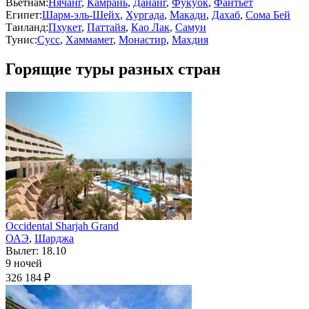
Вьетнам:
Нячанг
,
Камрань
,
Дананг
,
Фукуок
,
Фантьет
Египет:
Шарм-эль-Шейх
,
Хургада
,
Макади
,
Дахаб
,
Сома Бей
Таиланд:
Пхукет
,
Паттайя
,
Као Лак
,
Самуи
Тунис:
Сусс
,
Хаммамет
,
Монастир
,
Махдия
Горящие туры разных стран
Occidental Sharjah Grand
ОАЭ
,
Шарджа
Вылет: 18.10
9 ночей
326 184 ₽