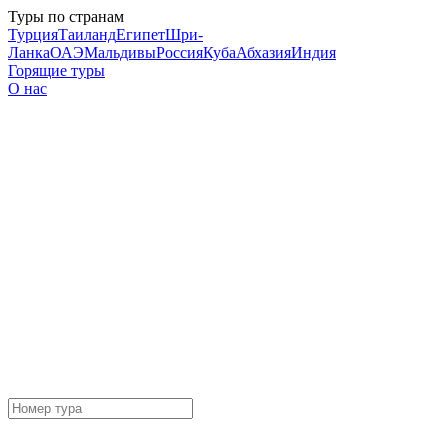
Туры по странам
Турция
Таиланд
Египет
Шри-
Ланка
ОАЭ
Мальдивы
Россия
Куба
Абхазия
Индия
Горящие туры
О нас