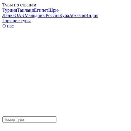
Туры по странам
Турция
Таиланд
Египет
Шри-
Ланка
ОАЭ
Мальдивы
Россия
Куба
Абхазия
Индия
Горящие туры
О нас