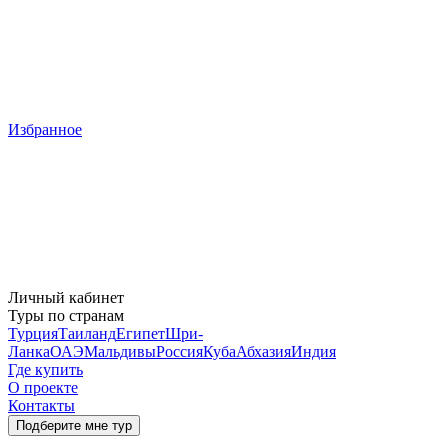
Избранное
Личный кабинет
Туры по странам
Турция
Таиланд
Египет
Шри-
Ланка
ОАЭ
Мальдивы
Россия
Куба
Абхазия
Индия
Где купить
О проекте
Контакты
Подберите мне тур