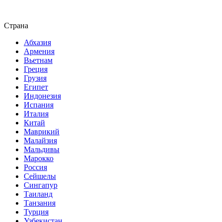
Страна
Абхазия
Армения
Вьетнам
Греция
Грузия
Египет
Индонезия
Испания
Италия
Китай
Маврикий
Малайзия
Мальдивы
Марокко
Россия
Сейшелы
Сингапур
Таиланд
Танзания
Турция
Узбекистан