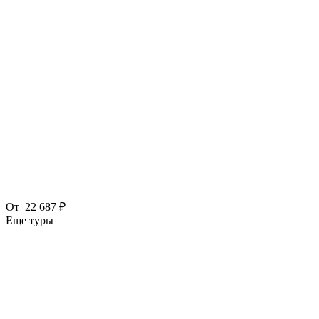
От
22 687 ₽
Еще туры