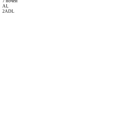
7 ночей
AI
,
2ADL