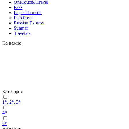
OneTouch&Travel
Paks
Pegas Touristik
PlanTravel
Russian Express
Sunmar
Travelata
Не важно
Категория
1*, 2*, 3*
4*
5*
Не важно