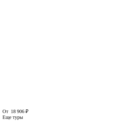
От
18 906 ₽
Еще туры