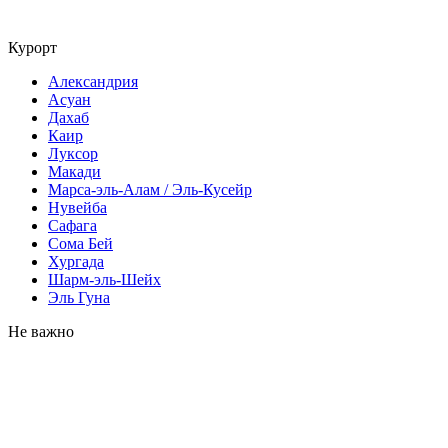
Курорт
Александрия
Асуан
Дахаб
Каир
Луксор
Макади
Марса-эль-Алам / Эль-Кусейр
Нувейба
Сафага
Сома Бей
Хургада
Шарм-эль-Шейх
Эль Гуна
Не важно