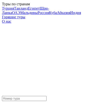
Туры по странам
Турция
Таиланд
Египет
Шри-
Ланка
ОАЭ
Мальдивы
Россия
Куба
Абхазия
Индия
Горящие туры
О нас