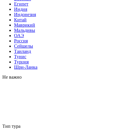
Египет
Индия
Индонезия
Китай
Маврикий
Мальдивы
ОАЭ
Россия
Сейшелы
Таиланд
Тунис
Турция
Шри-Ланка
Не важно
Тип тура