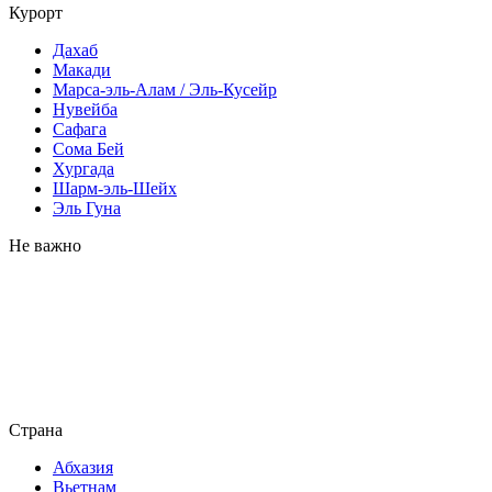
Курорт
Дахаб
Макади
Марса-эль-Алам / Эль-Кусейр
Нувейба
Сафага
Сома Бей
Хургада
Шарм-эль-Шейх
Эль Гуна
Не важно
Страна
Абхазия
Вьетнам