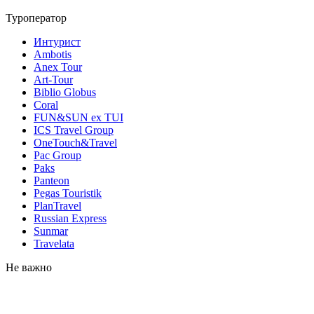
Туроператор
Интурист
Ambotis
Anex Tour
Art-Tour
Biblio Globus
Coral
FUN&SUN ex TUI
ICS Travel Group
OneTouch&Travel
Pac Group
Paks
Panteon
Pegas Touristik
PlanTravel
Russian Express
Sunmar
Travelata
Не важно