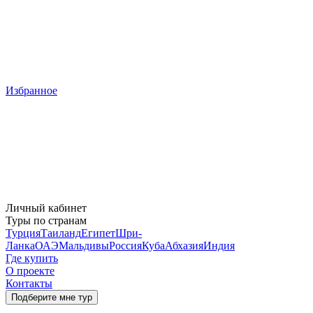
Избранное
Личный кабинет
Туры по странам
Турция
Таиланд
Египет
Шри-
Ланка
ОАЭ
Мальдивы
Россия
Куба
Абхазия
Индия
Где купить
О проекте
Контакты
Подберите мне тур