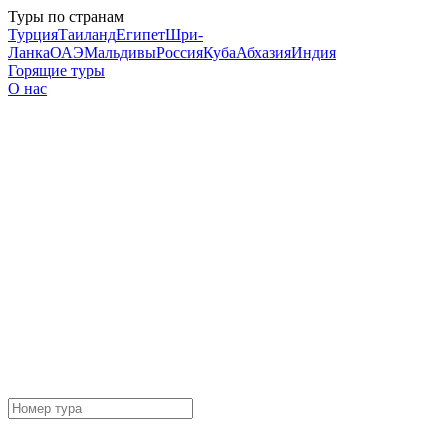
Туры по странам
Турция
Таиланд
Египет
Шри-
Ланка
ОАЭ
Мальдивы
Россия
Куба
Абхазия
Индия
Горящие туры
О нас