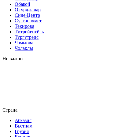
Обакой
Окурджалар
Сиде-Центр
Султанахмет
Текирова
Титрейенгёль
Тургутреис
Чамьюва
Чолаклы
Не важно
Страна
Абхазия
Вьетнам
Грузия
Египет