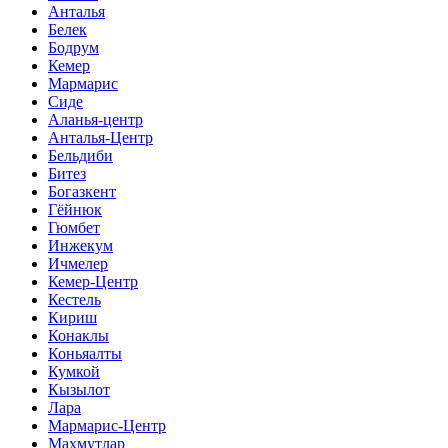
Анталья
Белек
Бодрум
Кемер
Мармарис
Сиде
Аланья-центр
Анталья-Центр
Бельдиби
Битез
Богазкент
Гёйнюк
Гюмбет
Инжекум
Ичмелер
Кемер-Центр
Кестель
Кириш
Конаклы
Коньяалты
Кумкой
Кызылот
Лара
Мармарис-Центр
Махмутлар