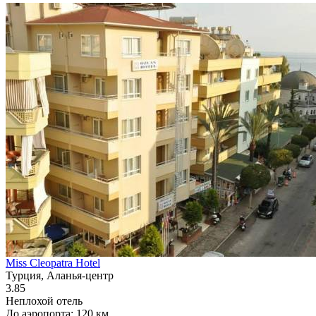
Miss Cleopatra Hotel
Турция, Аланья-центр
3.85
Неплохой отель
До аэропорта: 120 км