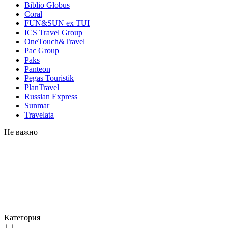
Biblio Globus
Coral
FUN&SUN ex TUI
ICS Travel Group
OneTouch&Travel
Pac Group
Paks
Panteon
Pegas Touristik
PlanTravel
Russian Express
Sunmar
Travelata
Не важно
Категория