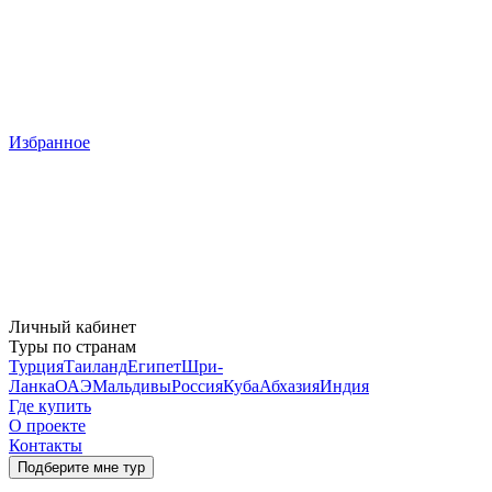
Избранное
Личный кабинет
Туры по странам
Турция
Таиланд
Египет
Шри-
Ланка
ОАЭ
Мальдивы
Россия
Куба
Абхазия
Индия
Где купить
О проекте
Контакты
Подберите мне тур