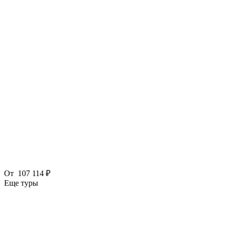
От
107 114 ₽
Еще туры