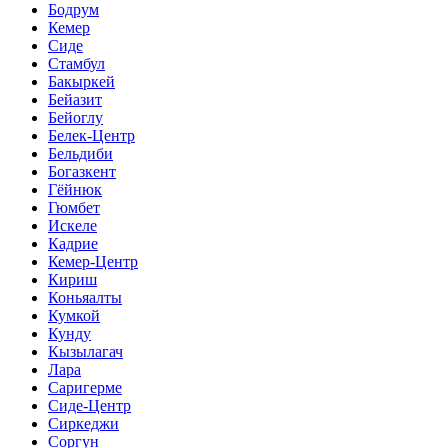
Бодрум
Кемер
Сиде
Стамбул
Бакыркей
Бейазит
Бейоглу
Белек-Центр
Бельдиби
Богазкент
Гёйнюк
Гюмбет
Искеле
Кадрие
Кемер-Центр
Кириш
Коньяалты
Кумкой
Кунду
Кызылагач
Лара
Саригерме
Сиде-Центр
Сиркеджи
Соргун