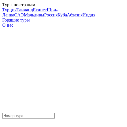
Туры по странам
Турция
Таиланд
Египет
Шри-
Ланка
ОАЭ
Мальдивы
Россия
Куба
Абхазия
Индия
Горящие туры
О нас