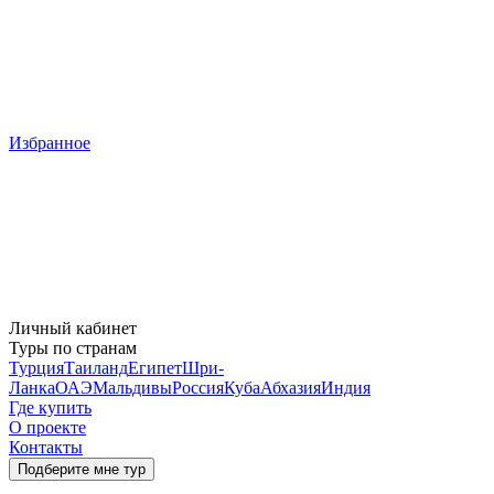
Избранное
Личный кабинет
Туры по странам
Турция
Таиланд
Египет
Шри-
Ланка
ОАЭ
Мальдивы
Россия
Куба
Абхазия
Индия
Где купить
О проекте
Контакты
Подберите мне тур