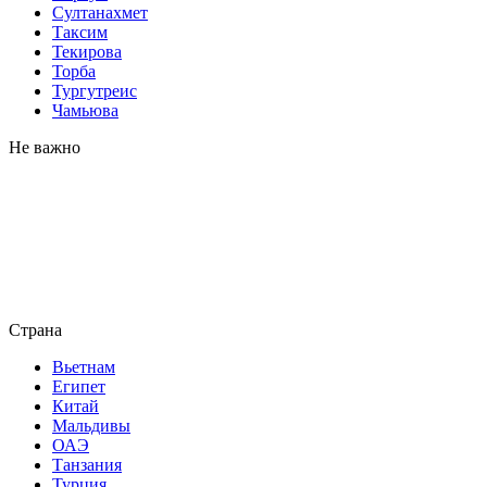
Султанахмет
Таксим
Текирова
Торба
Тургутреис
Чамьюва
Не важно
Страна
Вьетнам
Египет
Китай
Мальдивы
ОАЭ
Танзания
Турция