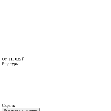
От
111 035 ₽
Еще туры
Скрыть
Все туры в этот отель