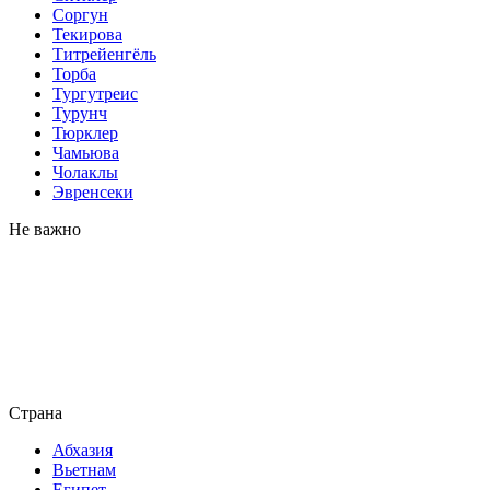
Соргун
Текирова
Титрейенгёль
Торба
Тургутреис
Турунч
Тюрклер
Чамьюва
Чолаклы
Эвренсеки
Не важно
Страна
Абхазия
Вьетнам
Египет