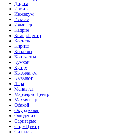
Дидим
Измир
Инжекум
Искеле
Ичмелер
Кадрие
Кемер-Центр
Кестель
Кириш
Конаклы
Коньяалты
Кумкой
Кунду
Кызылагач
Кызылот
Лара
Манавгат
Мармарис-Центр
Махмутлар
Обакой
Окурджалар
Олюдениз
Саригерме
Сиде-Центр
Ситилер