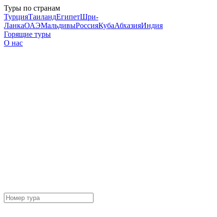
Туры по странам
Турция
Таиланд
Египет
Шри-
Ланка
ОАЭ
Мальдивы
Россия
Куба
Абхазия
Индия
Горящие туры
О нас