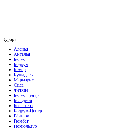
Курорт
Аланья
Анталья
Белек
Бодрум
Кемер
Кушадасы
Мармарис
Сиде
Фетхие
Белек-Центр
Бельдиби
Богазкент
Бодрум-Центр
Гёйнюк
Гюмбет
Гюмюльдур