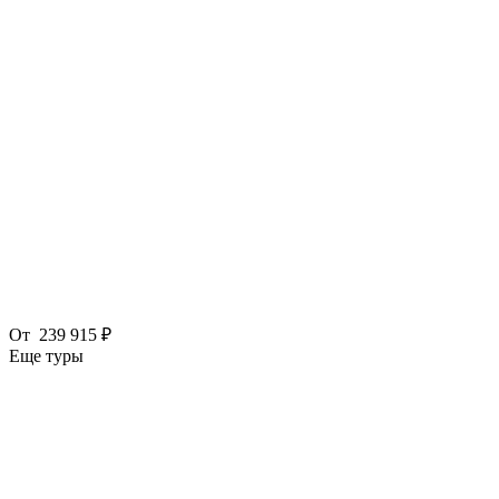
От
239 915 ₽
Еще туры