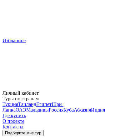
Избранное
Личный кабинет
Туры по странам
Турция
Таиланд
Египет
Шри-
Ланка
ОАЭ
Мальдивы
Россия
Куба
Абхазия
Индия
Где купить
О проекте
Контакты
Подберите мне тур