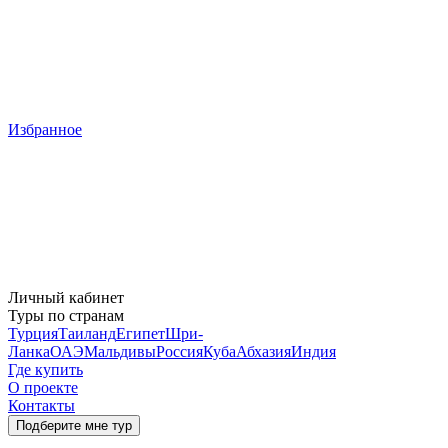
Избранное
Личный кабинет
Туры по странам
Турция
Таиланд
Египет
Шри-
Ланка
ОАЭ
Мальдивы
Россия
Куба
Абхазия
Индия
Где купить
О проекте
Контакты
Подберите мне тур