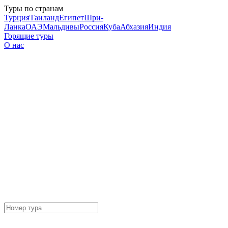
Туры по странам
Турция
Таиланд
Египет
Шри-
Ланка
ОАЭ
Мальдивы
Россия
Куба
Абхазия
Индия
Горящие туры
О нас