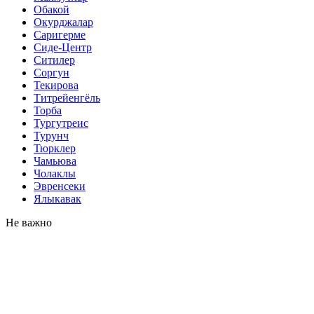
Обакой
Окурджалар
Саригерме
Сиде-Центр
Ситилер
Соргун
Текирова
Титрейенгёль
Торба
Тургутреис
Турунч
Тюрклер
Чамьюва
Чолаклы
Эвренсеки
Ялыкавак
Не важно