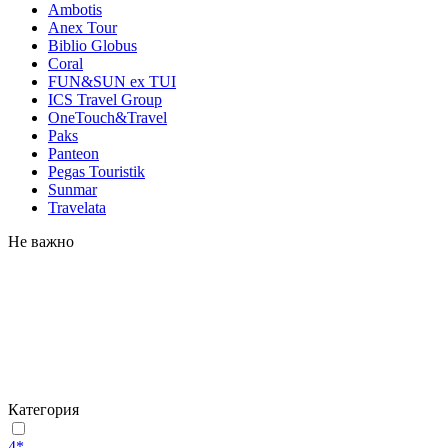
Ambotis
Anex Tour
Biblio Globus
Coral
FUN&SUN ex TUI
ICS Travel Group
OneTouch&Travel
Paks
Panteon
Pegas Touristik
Sunmar
Travelata
Не важно
Категория
4*