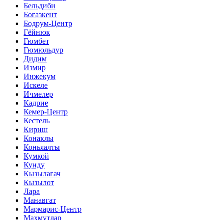
Бельдиби
Богазкент
Бодрум-Центр
Гёйнюк
Гюмбет
Гюмюльдур
Дидим
Измир
Инжекум
Искеле
Ичмелер
Кадрие
Кемер-Центр
Кестель
Кириш
Конаклы
Коньяалты
Кумкой
Кунду
Кызылагач
Кызылот
Лара
Манавгат
Мармарис-Центр
Махмутлар