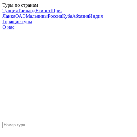
Туры по странам
Турция
Таиланд
Египет
Шри-
Ланка
ОАЭ
Мальдивы
Россия
Куба
Абхазия
Индия
Горящие туры
О нас