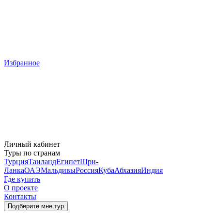
Избранное
Личный кабинет
Туры по странам
Турция
Таиланд
Египет
Шри-
Ланка
ОАЭ
Мальдивы
Россия
Куба
Абхазия
Индия
Где купить
О проекте
Контакты
Подберите мне тур