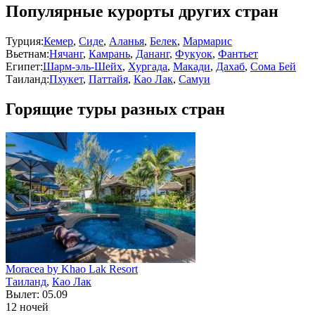
Популярные курорты других стран
Турция:
Кемер
,
Сиде
,
Аланья
,
Белек
,
Мармарис
Вьетнам:
Нячанг
,
Камрань
,
Дананг
,
Фукуок
,
Фантьет
Египет:
Шарм-эль-Шейх
,
Хургада
,
Макади
,
Дахаб
,
Сома Бей
Таиланд:
Пхукет
,
Паттайя
,
Као Лак
,
Самуи
Горящие туры разных стран
Moracea by Khao Lak Resort
Таиланд
,
Као Лак
Вылет: 05.09
12 ночей