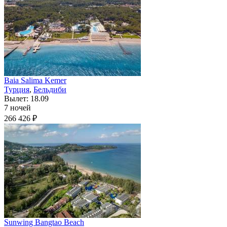
Baia Salima Kemer
Турция
,
Бельдиби
Вылет: 18.09
7 ночей
266 426 ₽
Sunwing Bangtao Beach