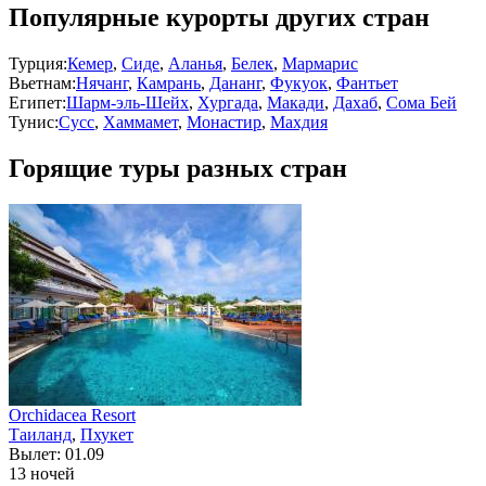
Популярные курорты других стран
Турция:
Кемер
,
Сиде
,
Аланья
,
Белек
,
Мармарис
Вьетнам:
Нячанг
,
Камрань
,
Дананг
,
Фукуок
,
Фантьет
Египет:
Шарм-эль-Шейх
,
Хургада
,
Макади
,
Дахаб
,
Сома Бей
Тунис:
Сусс
,
Хаммамет
,
Монастир
,
Махдия
Горящие туры разных стран
Orchidacea Resort
Таиланд
,
Пхукет
Вылет: 01.09
13 ночей