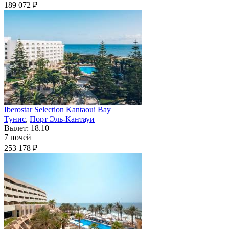
189 072 ₽
Iberostar Selection Kantaoui Bay
Тунис
,
Порт Эль-Кантауи
Вылет: 18.10
7 ночей
253 178 ₽