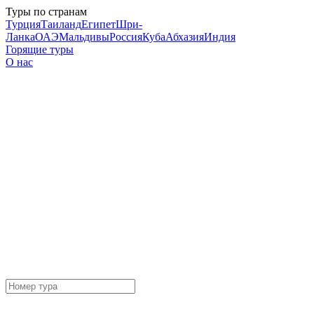
Туры по странам
Турция
Таиланд
Египет
Шри-
Ланка
ОАЭ
Мальдивы
Россия
Куба
Абхазия
Индия
Горящие туры
О нас