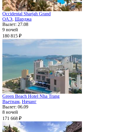
Occidental Sharjah Grand
ОАЭ
,
Шарджа
Вылет: 27.08
9 ночей
180 815 ₽
Green Beach Hotel Nha Trang
Вьетнам
,
Нячанг
Вылет: 06.09
8 ночей
171 668 ₽