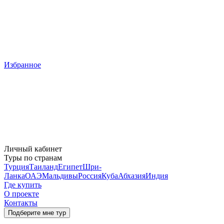
Избранное
Личный кабинет
Туры по странам
Турция
Таиланд
Египет
Шри-
Ланка
ОАЭ
Мальдивы
Россия
Куба
Абхазия
Индия
Где купить
О проекте
Контакты
Подберите мне тур