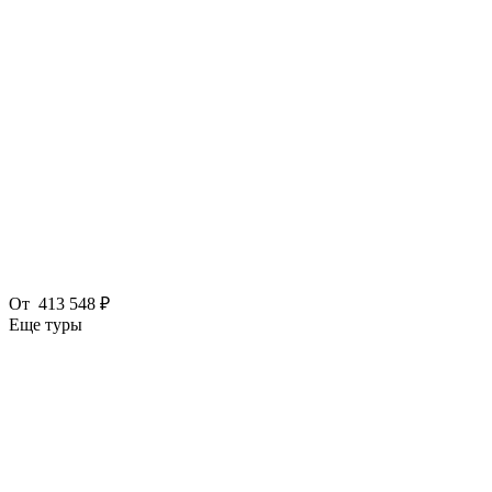
От
413 548 ₽
Еще туры