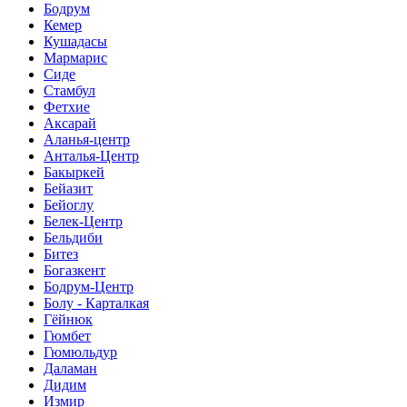
Бодрум
Кемер
Кушадасы
Мармарис
Сиде
Стамбул
Фетхие
Аксарай
Аланья-центр
Анталья-Центр
Бакыркей
Бейазит
Бейоглу
Белек-Центр
Бельдиби
Битез
Богазкент
Бодрум-Центр
Болу - Карталкая
Гёйнюк
Гюмбет
Гюмюльдур
Даламан
Дидим
Измир