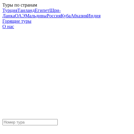
Туры по странам
Турция
Таиланд
Египет
Шри-
Ланка
ОАЭ
Мальдивы
Россия
Куба
Абхазия
Индия
Горящие туры
О нас