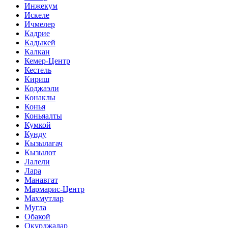
Инжекум
Искеле
Ичмелер
Кадрие
Кадыкей
Калкан
Кемер-Центр
Кестель
Кириш
Коджаэли
Конаклы
Конья
Коньяалты
Кумкой
Кунду
Кызылагач
Кызылот
Лалели
Лара
Манавгат
Мармарис-Центр
Махмутлар
Мугла
Обакой
Окурджалар