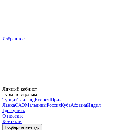
Избранное
Личный кабинет
Туры по странам
Турция
Таиланд
Египет
Шри-
Ланка
ОАЭ
Мальдивы
Россия
Куба
Абхазия
Индия
Где купить
О проекте
Контакты
Подберите мне тур