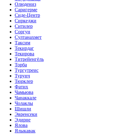
Олюдениз
Саригерме
Сиде-Центр
Сиркеджи
Ситилер
Соргун
Султанахмет
Таксим
Текирдаг
Текирова
Титрейенгёль
Торба
Тургутреис
Турунч
Тюрклер
Фатих
Чамьюва
Чанаккале
Чолаклы
Шишли
Эвренсеки
Эдирне
Ялова
Ялыкавак