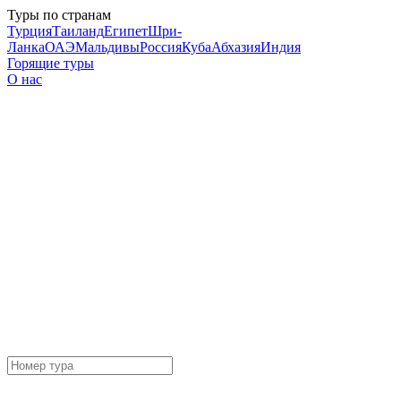
Туры по странам
Турция
Таиланд
Египет
Шри-
Ланка
ОАЭ
Мальдивы
Россия
Куба
Абхазия
Индия
Горящие туры
О нас