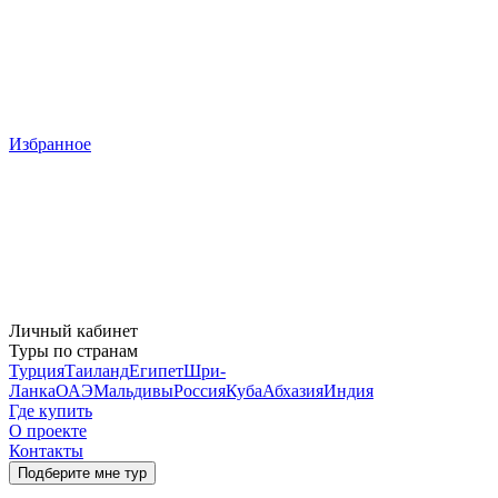
Избранное
Личный кабинет
Туры по странам
Турция
Таиланд
Египет
Шри-
Ланка
ОАЭ
Мальдивы
Россия
Куба
Абхазия
Индия
Где купить
О проекте
Контакты
Подберите мне тур