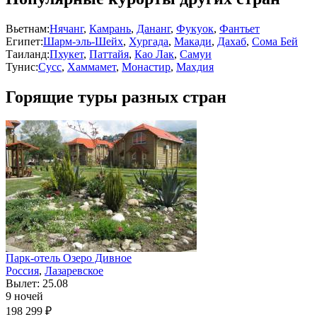
Вьетнам:
Нячанг
,
Камрань
,
Дананг
,
Фукуок
,
Фантьет
Египет:
Шарм-эль-Шейх
,
Хургада
,
Макади
,
Дахаб
,
Сома Бей
Таиланд:
Пхукет
,
Паттайя
,
Као Лак
,
Самуи
Тунис:
Сусс
,
Хаммамет
,
Монастир
,
Махдия
Горящие туры разных стран
Парк-отель Озеро Дивное
Россия
,
Лазаревское
Вылет: 25.08
9 ночей
198 299 ₽