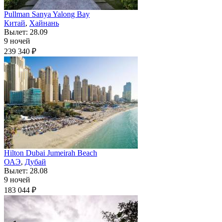
Pullman Sanya Yalong Bay
Китай
,
Хайнань
Вылет: 28.09
9 ночей
239 340 ₽
Hilton Dubai Jumeirah Beach
ОАЭ
,
Дубай
Вылет: 28.08
9 ночей
183 044 ₽