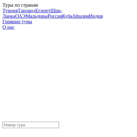
Туры по странам
Турция
Таиланд
Египет
Шри-
Ланка
ОАЭ
Мальдивы
Россия
Куба
Абхазия
Индия
Горящие туры
О нас