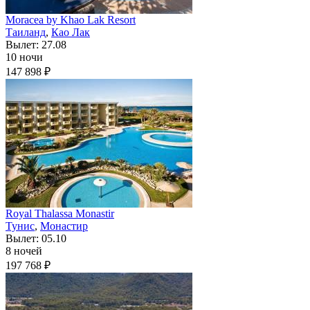
Moracea by Khao Lak Resort
Таиланд
,
Као Лак
Вылет: 27.08
10 ночи
147 898 ₽
Royal Thalassa Monastir
Тунис
,
Монастир
Вылет: 05.10
8 ночей
197 768 ₽