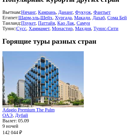
Вьетнам:
Нячанг
,
Камрань
,
Дананг
,
Фукуок
,
Фантьет
Египет:
Шарм-эль-Шейх
,
Хургада
,
Макади
,
Дахаб
,
Сома Бей
Таиланд:
Пхукет
,
Паттайя
,
Као Лак
,
Самуи
Тунис:
Сусс
,
Хаммамет
,
Монастир
,
Махдия
,
Тунис-Сити
Горящие туры разных стран
Adagio Premium The Palm
ОАЭ
,
Дубай
Вылет: 05.09
9 ночей
142 044 ₽