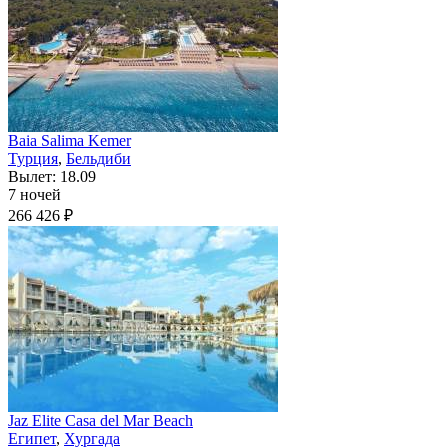
Baia Salima Kemer
Турция
,
Бельдиби
Вылет: 18.09
7 ночей
266 426 ₽
Jaz Elite Casa del Mar Beach
Египет
,
Хургада