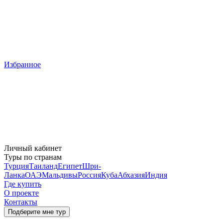
Избранное
Личный кабинет
Туры по странам
Турция
Таиланд
Египет
Шри-
Ланка
ОАЭ
Мальдивы
Россия
Куба
Абхазия
Индия
Где купить
О проекте
Контакты
Подберите мне тур