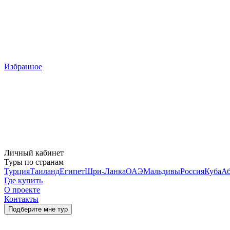
Избранное
Личный кабинет
Туры по странам
Турция
Таиланд
Египет
Шри-Ланка
ОАЭ
Мальдивы
Россия
Куба
Аб
Где купить
О проекте
Контакты
Подберите мне тур