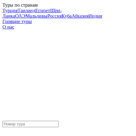
Туры по странам
Турция
Таиланд
Египет
Шри-
Ланка
ОАЭ
Мальдивы
Россия
Куба
Абхазия
Индия
Горящие туры
О нас