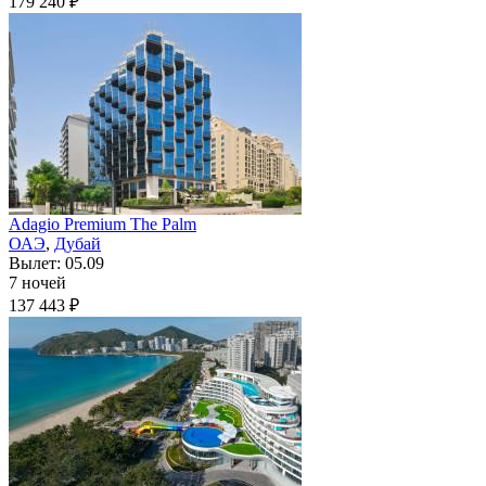
179 240 ₽
Adagio Premium The Palm
ОАЭ
,
Дубай
Вылет: 05.09
7 ночей
137 443 ₽