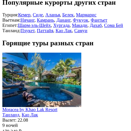
Популярные курорты других стран
Турция:
Кемер
,
Сиде
,
Аланья
,
Белек
,
Мармарис
Вьетнам:
Нячанг
,
Камрань
,
Дананг
,
Фукуок
,
Фантьет
Египет:
Шарм-эль-Шейх
,
Хургада
,
Макади
,
Дахаб
,
Сома Бей
Таиланд:
Пхукет
,
Паттайя
,
Као Лак
,
Самуи
Горящие туры разных стран
Moracea by Khao Lak Resort
Таиланд
,
Као Лак
Вылет: 22.08
9 ночей