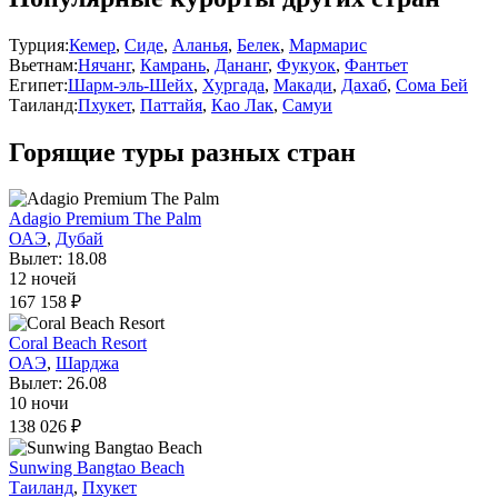
Турция:
Кемер
,
Сиде
,
Аланья
,
Белек
,
Мармарис
Вьетнам:
Нячанг
,
Камрань
,
Дананг
,
Фукуок
,
Фантьет
Египет:
Шарм-эль-Шейх
,
Хургада
,
Макади
,
Дахаб
,
Сома Бей
Таиланд:
Пхукет
,
Паттайя
,
Као Лак
,
Самуи
Горящие туры разных стран
Adagio Premium The Palm
ОАЭ
,
Дубай
Вылет: 18.08
12 ночей
167 158 ₽
Coral Beach Resort
ОАЭ
,
Шарджа
Вылет: 26.08
10 ночи
138 026 ₽
Sunwing Bangtao Beach
Таиланд
,
Пхукет