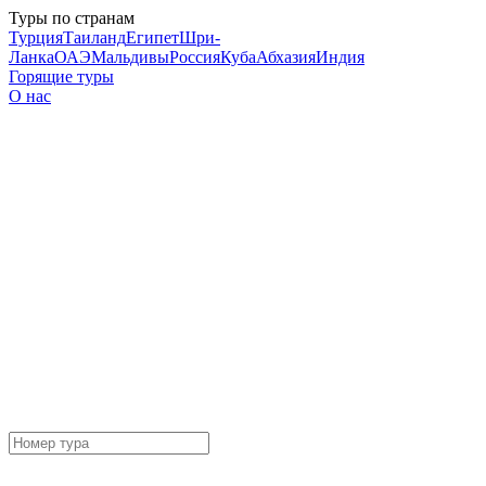
Туры по странам
Турция
Таиланд
Египет
Шри-
Ланка
ОАЭ
Мальдивы
Россия
Куба
Абхазия
Индия
Горящие туры
О нас