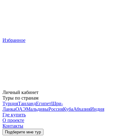
Избранное
Личный кабинет
Туры по странам
Турция
Таиланд
Египет
Шри-
Ланка
ОАЭ
Мальдивы
Россия
Куба
Абхазия
Индия
Где купить
О проекте
Контакты
Подберите мне тур