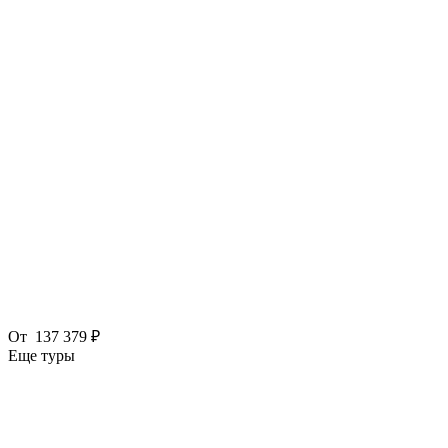
От
137 379 ₽
Еще туры