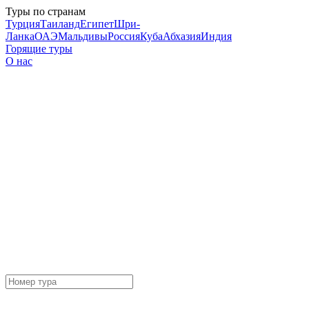
Туры по странам
Турция
Таиланд
Египет
Шри-
Ланка
ОАЭ
Мальдивы
Россия
Куба
Абхазия
Индия
Горящие туры
О нас