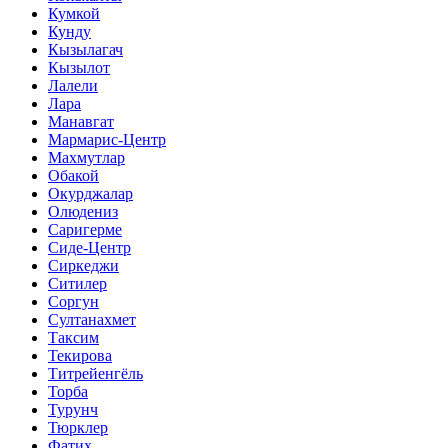
Кумкой
Кунду
Кызылагач
Кызылот
Лалели
Лара
Манавгат
Мармарис-Центр
Махмутлар
Обакой
Окурджалар
Олюдениз
Саригерме
Сиде-Центр
Сиркеджи
Ситилер
Соргун
Султанахмет
Таксим
Текирова
Титрейенгёль
Торба
Турунч
Тюрклер
Фатих