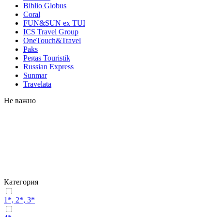
Biblio Globus
Coral
FUN&SUN ex TUI
ICS Travel Group
OneTouch&Travel
Paks
Pegas Touristik
Russian Express
Sunmar
Travelata
Не важно
Категория
1*, 2*, 3*