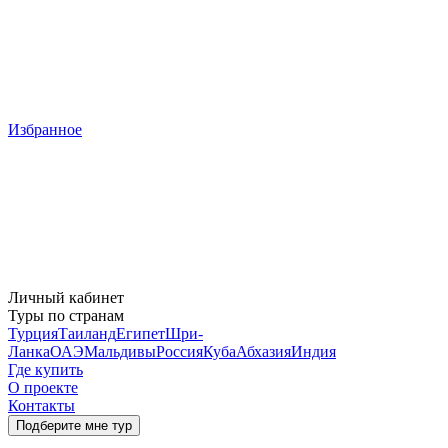
Избранное
Личный кабинет
Туры по странам
Турция
Таиланд
Египет
Шри-
Ланка
ОАЭ
Мальдивы
Россия
Куба
Абхазия
Индия
Где купить
О проекте
Контакты
Подберите мне тур