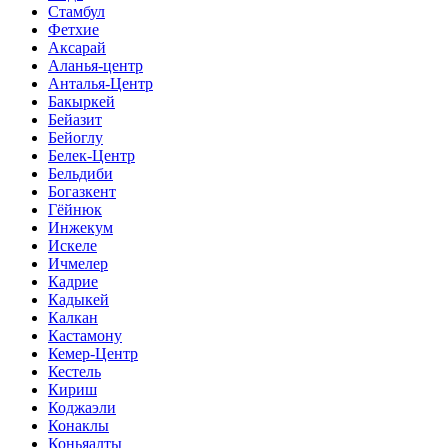
Стамбул
Фетхие
Аксарай
Аланья-центр
Анталья-Центр
Бакыркей
Бейазит
Бейоглу
Белек-Центр
Бельдиби
Богазкент
Гёйнюк
Инжекум
Искеле
Ичмелер
Кадрие
Кадыкей
Калкан
Кастамону
Кемер-Центр
Кестель
Кириш
Коджаэли
Конаклы
Коньяалты