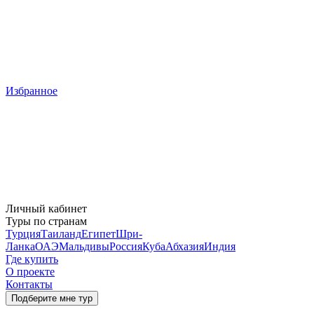
Избранное
Личный кабинет
Туры по странам
Турция
Таиланд
Египет
Шри-
Ланка
ОАЭ
Мальдивы
Россия
Куба
Абхазия
Индия
Где купить
О проекте
Контакты
Подберите мне тур