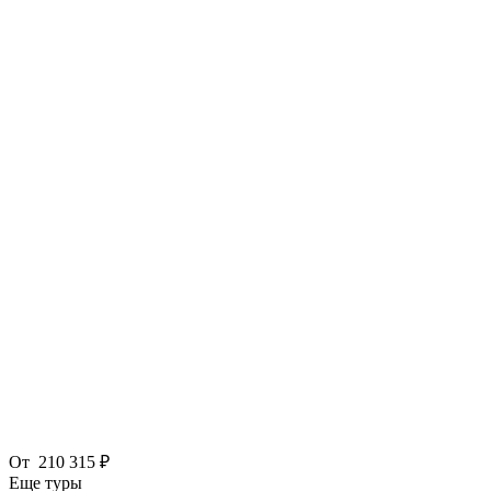
От
210 315 ₽
Еще туры