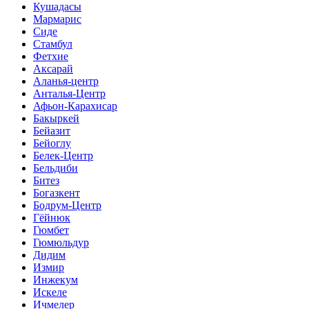
Кушадасы
Мармарис
Сиде
Стамбул
Фетхие
Аксарай
Аланья-центр
Анталья-Центр
Афьон-Карахисар
Бакыркей
Бейазит
Бейоглу
Белек-Центр
Бельдиби
Битез
Богазкент
Бодрум-Центр
Гёйнюк
Гюмбет
Гюмюльдур
Дидим
Измир
Инжекум
Искеле
Ичмелер