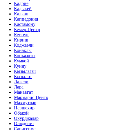
Кадрие
Кадыкей
Калкан
Каппадокия
Кастамону
Кемер-Центр
Кестель
Кириш
Коджаэли
Конаклы
Коньяалты
Кумкой
Кунду
Кызылагач
Кызылот
Лалели
Лара
Манавгат
Мармарис-Центр
Махмутлар
Невшехир
Обакой
Окурджалар
Олюдениз
Саригерме