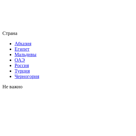
Страна
Абхазия
Египет
Мальдивы
ОАЭ
Россия
Турция
Черногория
Не важно