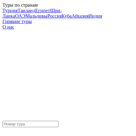
Туры по странам
Турция
Таиланд
Египет
Шри-
Ланка
ОАЭ
Мальдивы
Россия
Куба
Абхазия
Индия
Горящие туры
О нас