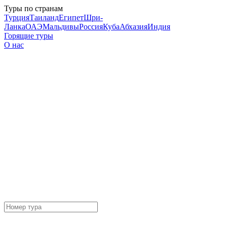
Туры по странам
Турция
Таиланд
Египет
Шри-
Ланка
ОАЭ
Мальдивы
Россия
Куба
Абхазия
Индия
Горящие туры
О нас