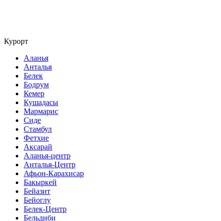
Курорт
Аланья
Анталья
Белек
Бодрум
Кемер
Кушадасы
Мармарис
Сиде
Стамбул
Фетхие
Аксарай
Аланья-центр
Анталья-Центр
Афьон-Карахисар
Бакыркей
Бейазит
Бейоглу
Белек-Центр
Бельдиби