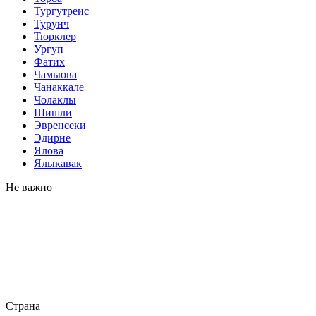
Тургутреис
Турунч
Тюрклер
Ургуп
Фатих
Чамьюва
Чанаккале
Чолаклы
Шишли
Эвренсеки
Эдирне
Ялова
Ялыкавак
Не важно
Страна