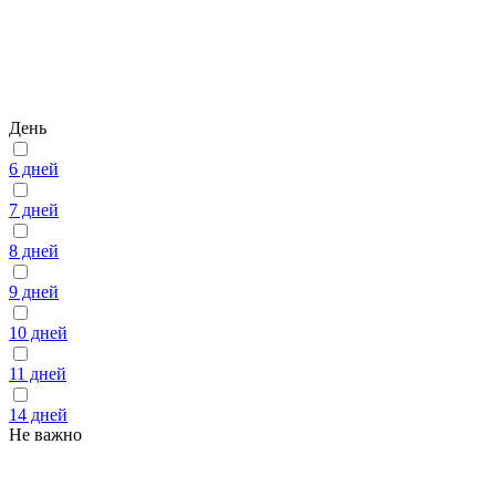
День
6 дней
7 дней
8 дней
9 дней
10 дней
11 дней
14 дней
Не важно