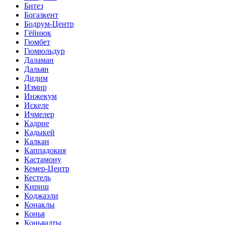
Битез
Богазкент
Бодрум-Центр
Гёйнюк
Гюмбет
Гюмюльдур
Даламан
Дальян
Дидим
Измир
Инжекум
Искеле
Ичмелер
Кадрие
Кадыкей
Калкан
Каппадокия
Кастамону
Кемер-Центр
Кестель
Кириш
Коджаэли
Конаклы
Конья
Коньяалты