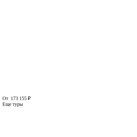
От
173 155 ₽
Еще туры