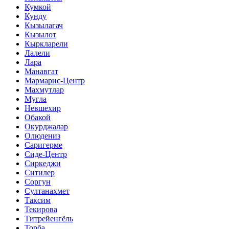
Кумкой
Кунду
Кызылагач
Кызылот
Кыркларели
Лалели
Лара
Манавгат
Мармарис-Центр
Махмутлар
Мугла
Невшехир
Обакой
Окурджалар
Олюдениз
Саригерме
Сиде-Центр
Сиркеджи
Ситилер
Соргун
Султанахмет
Таксим
Текирова
Титрейенгёль
Торба