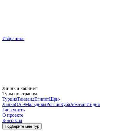
Избранное
Личный кабинет
Туры по странам
Турция
Таиланд
Египет
Шри-
Ланка
ОАЭ
Мальдивы
Россия
Куба
Абхазия
Индия
Где купить
О проекте
Контакты
Подберите мне тур