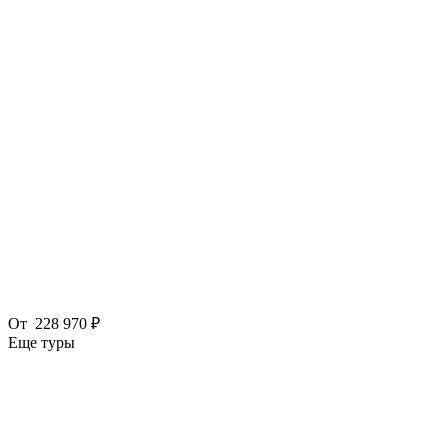
От
228 970 ₽
Еще туры