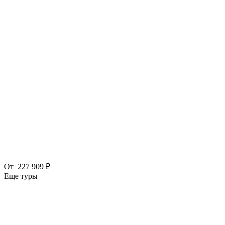
От
227 909 ₽
Еще туры