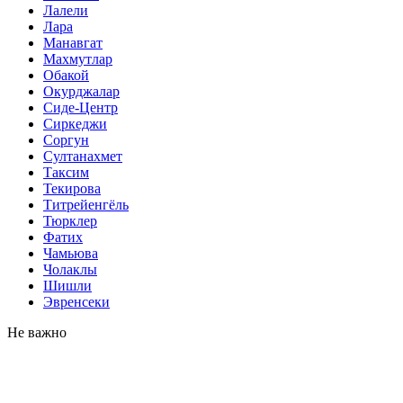
Лалели
Лара
Манавгат
Махмутлар
Обакой
Окурджалар
Сиде-Центр
Сиркеджи
Соргун
Султанахмет
Таксим
Текирова
Титрейенгёль
Тюрклер
Фатих
Чамьюва
Чолаклы
Шишли
Эвренсеки
Не важно