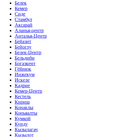
Белек
Кемер
Сиде
Стамбул
Аксарай
Аланья-центр
Анталья-Центр
Бейазит
Бейоглу
Белек-Центр
Бельдиби
Богазкент
Гёйнюк
Инжекум
Искеле
Кадрие
Кемер-Центр
Кестель
Кириш
Конаклы
Коньяалты
Кумкой
Кунду
Кызылагач
Кызылот