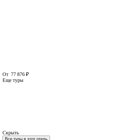
От
77 876 ₽
Еще туры
Скрыть
Все туры в этот отель