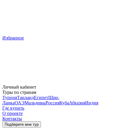
Избранное
Личный кабинет
Туры по странам
Турция
Таиланд
Египет
Шри-
Ланка
ОАЭ
Мальдивы
Россия
Куба
Абхазия
Индия
Где купить
О проекте
Контакты
Подберите мне тур