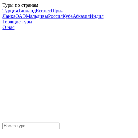
Туры по странам
Турция
Таиланд
Египет
Шри-
Ланка
ОАЭ
Мальдивы
Россия
Куба
Абхазия
Индия
Горящие туры
О нас