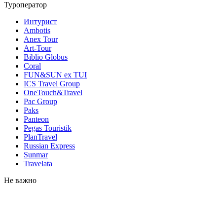
Туроператор
Интурист
Ambotis
Anex Tour
Art-Tour
Biblio Globus
Coral
FUN&SUN ex TUI
ICS Travel Group
OneTouch&Travel
Pac Group
Paks
Panteon
Pegas Touristik
PlanTravel
Russian Express
Sunmar
Travelata
Не важно