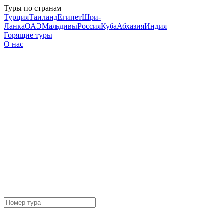
Туры по странам
Турция
Таиланд
Египет
Шри-
Ланка
ОАЭ
Мальдивы
Россия
Куба
Абхазия
Индия
Горящие туры
О нас