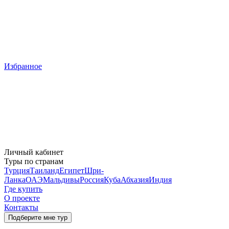
Избранное
Личный кабинет
Туры по странам
Турция
Таиланд
Египет
Шри-
Ланка
ОАЭ
Мальдивы
Россия
Куба
Абхазия
Индия
Где купить
О проекте
Контакты
Подберите мне тур