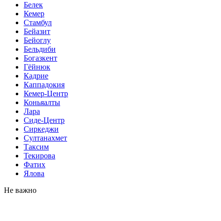
Белек
Кемер
Стамбул
Бейазит
Бейоглу
Бельдиби
Богазкент
Гёйнюк
Кадрие
Каппадокия
Кемер-Центр
Коньяалты
Лара
Сиде-Центр
Сиркеджи
Султанахмет
Таксим
Текирова
Фатих
Ялова
Не важно