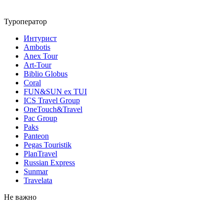
Туроператор
Интурист
Ambotis
Anex Tour
Art-Tour
Biblio Globus
Coral
FUN&SUN ex TUI
ICS Travel Group
OneTouch&Travel
Pac Group
Paks
Panteon
Pegas Touristik
PlanTravel
Russian Express
Sunmar
Travelata
Не важно