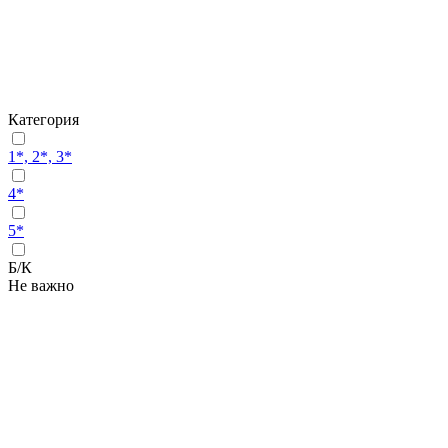
Категория
1*, 2*, 3*
4*
5*
Б/К
Не важно