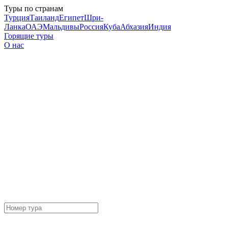
Туры по странам
Турция
Таиланд
Египет
Шри-
Ланка
ОАЭ
Мальдивы
Россия
Куба
Абхазия
Индия
Горящие туры
О нас