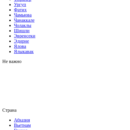
Ургуп
Фатих
Чамьюва
Чанаккале
Чолаклы
Шишли
Эвренсеки
Эдирне
Ялова
Ялыкавак
Не важно
Страна
Абхазия
Вьетнам