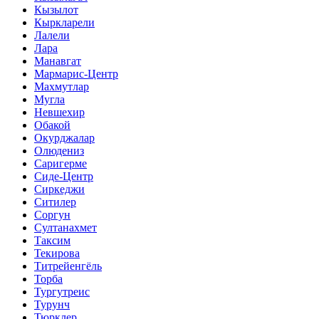
Кызылот
Кыркларели
Лалели
Лара
Манавгат
Мармарис-Центр
Махмутлар
Мугла
Невшехир
Обакой
Окурджалар
Олюдениз
Саригерме
Сиде-Центр
Сиркеджи
Ситилер
Соргун
Султанахмет
Таксим
Текирова
Титрейенгёль
Торба
Тургутреис
Турунч
Тюрклер