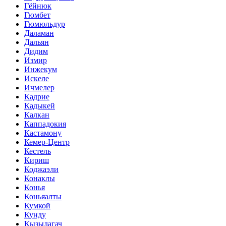
Гёйнюк
Гюмбет
Гюмюльдур
Даламан
Дальян
Дидим
Измир
Инжекум
Искеле
Ичмелер
Кадрие
Кадыкей
Калкан
Каппадокия
Кастамону
Кемер-Центр
Кестель
Кириш
Коджаэли
Конаклы
Конья
Коньяалты
Кумкой
Кунду
Кызылагач