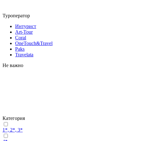
Туроператор
Интурист
Art-Tour
Coral
OneTouch&Travel
Paks
Travelata
Не важно
Категория
1*, 2*, 3*