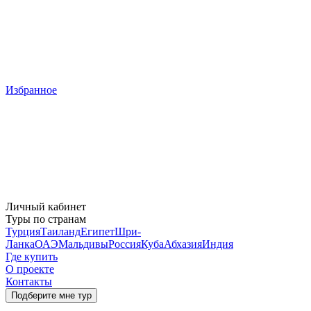
Избранное
Личный кабинет
Туры по странам
Турция
Таиланд
Египет
Шри-
Ланка
ОАЭ
Мальдивы
Россия
Куба
Абхазия
Индия
Где купить
О проекте
Контакты
Подберите мне тур