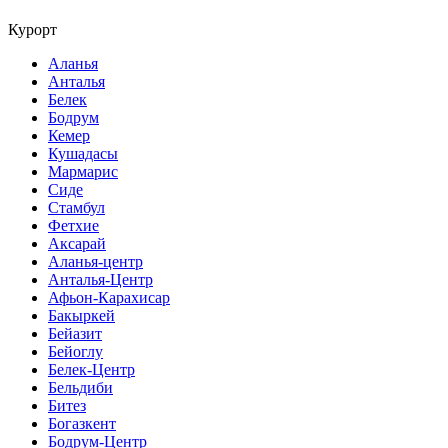
Курорт
Аланья
Анталья
Белек
Бодрум
Кемер
Кушадасы
Мармарис
Сиде
Стамбул
Фетхие
Аксарай
Аланья-центр
Анталья-Центр
Афьон-Карахисар
Бакыркей
Бейазит
Бейоглу
Белек-Центр
Бельдиби
Битез
Богазкент
Бодрум-Центр