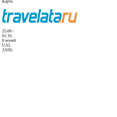
Карта
25.09 -
01.10,
6 ночей
UAI
,
2ADL