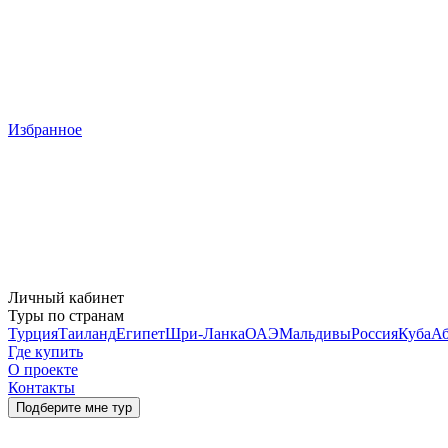
Избранное
Личный кабинет
Туры по странам
Турция
Таиланд
Египет
Шри-Ланка
ОАЭ
Мальдивы
Россия
Куба
Аб
Где купить
О проекте
Контакты
Подберите мне тур