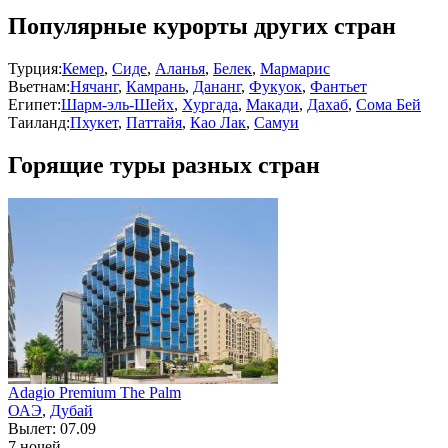
Популярные курорты других стран
Турция:
Кемер
,
Сиде
,
Аланья
,
Белек
,
Мармарис
Вьетнам:
Нячанг
,
Камрань
,
Дананг
,
Фукуок
,
Фантьет
Египет:
Шарм-эль-Шейх
,
Хургада
,
Макади
,
Дахаб
,
Сома Бей
Таиланд:
Пхукет
,
Паттайя
,
Као Лак
,
Самуи
Горящие туры разных стран
Adagio Premium The Palm
ОАЭ
,
Дубай
Вылет: 07.09
7 ночей