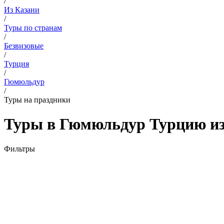
/
Из Казани
/
Туры по странам
/
Безвизовые
/
Турция
/
Гюмюльдур
/
Туры на праздники
Туры в Гюмюльдур Турцию из 
Фильтры