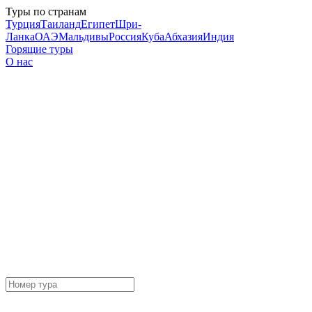
Туры по странам
Турция
Таиланд
Египет
Шри-
Ланка
ОАЭ
Мальдивы
Россия
Куба
Абхазия
Индия
Горящие туры
О нас