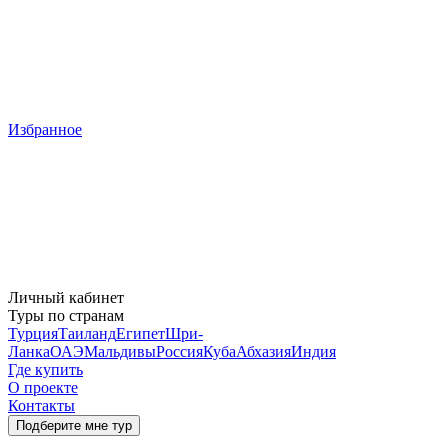
Избранное
Личный кабинет
Туры по странам
Турция
Таиланд
Египет
Шри-
Ланка
ОАЭ
Мальдивы
Россия
Куба
Абхазия
Индия
Где купить
О проекте
Контакты
Подберите мне тур