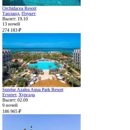
Orchidacea Resort
Таиланд
,
Пхукет
Вылет: 19.10
13 ночей
274 183 ₽
Sunrise Azalea Aqua Park Resort
Египет
,
Хургада
Вылет: 02.09
9 ночей
186 965 ₽