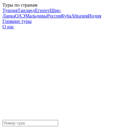
Туры по странам
Турция
Таиланд
Египет
Шри-
Ланка
ОАЭ
Мальдивы
Россия
Куба
Абхазия
Индия
Горящие туры
О нас