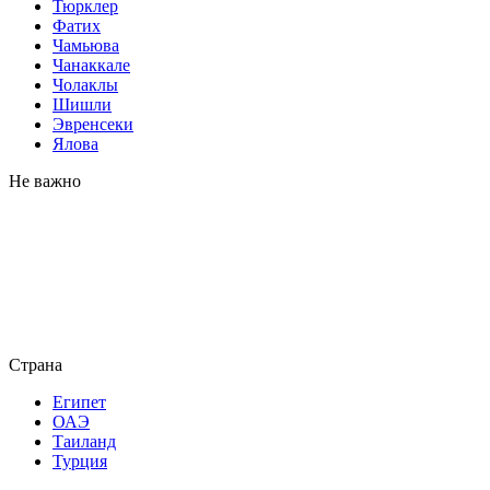
Тюрклер
Фатих
Чамьюва
Чанаккале
Чолаклы
Шишли
Эвренсеки
Ялова
Не важно
Страна
Египет
ОАЭ
Таиланд
Турция