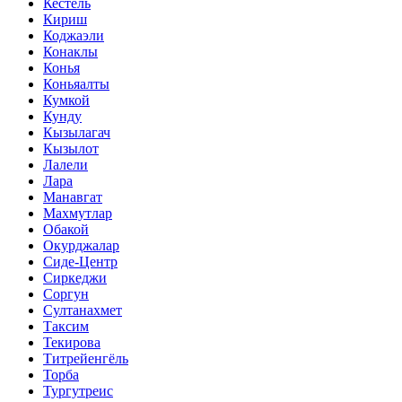
Кестель
Кириш
Коджаэли
Конаклы
Конья
Коньяалты
Кумкой
Кунду
Кызылагач
Кызылот
Лалели
Лара
Манавгат
Махмутлар
Обакой
Окурджалар
Сиде-Центр
Сиркеджи
Соргун
Султанахмет
Таксим
Текирова
Титрейенгёль
Торба
Тургутреис