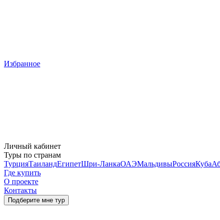
Избранное
Личный кабинет
Туры по странам
Турция
Таиланд
Египет
Шри-Ланка
ОАЭ
Мальдивы
Россия
Куба
Аб
Где купить
О проекте
Контакты
Подберите мне тур