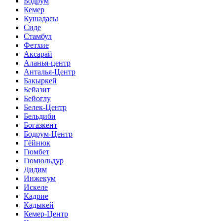
Бодрум
Кемер
Кушадасы
Сиде
Стамбул
Фетхие
Аксарай
Аланья-центр
Анталья-Центр
Бакыркей
Бейазит
Бейоглу
Белек-Центр
Бельдиби
Богазкент
Бодрум-Центр
Гёйнюк
Гюмбет
Гюмюльдур
Дидим
Инжекум
Искеле
Кадрие
Кадыкей
Кемер-Центр