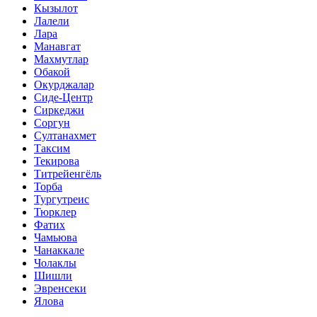
Кызылот
Лалели
Лара
Манавгат
Махмутлар
Обакой
Окурджалар
Сиде-Центр
Сиркеджи
Соргун
Султанахмет
Таксим
Текирова
Титрейенгёль
Торба
Тургутреис
Тюрклер
Фатих
Чамьюва
Чанаккале
Чолаклы
Шишли
Эвренсеки
Ялова