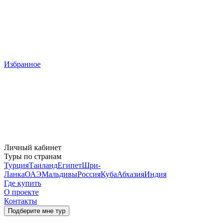
Избранное
Личный кабинет
Туры по странам
Турция
Таиланд
Египет
Шри-
Ланка
ОАЭ
Мальдивы
Россия
Куба
Абхазия
Индия
Где купить
О проекте
Контакты
Подберите мне тур