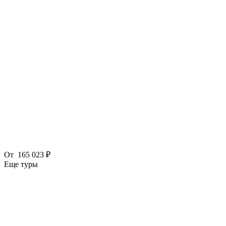
От
165 023 ₽
Еще туры