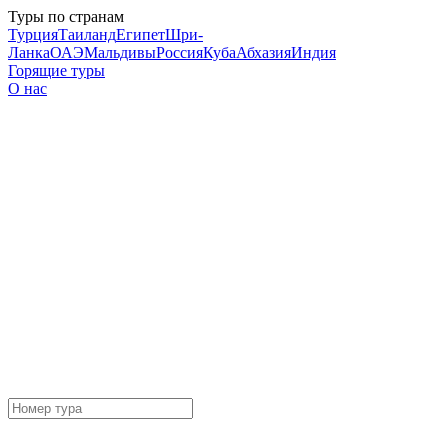
Туры по странам
Турция
Таиланд
Египет
Шри-
Ланка
ОАЭ
Мальдивы
Россия
Куба
Абхазия
Индия
Горящие туры
О нас