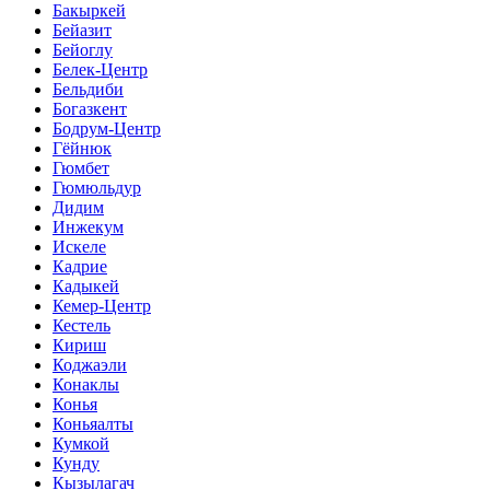
Бакыркей
Бейазит
Бейоглу
Белек-Центр
Бельдиби
Богазкент
Бодрум-Центр
Гёйнюк
Гюмбет
Гюмюльдур
Дидим
Инжекум
Искеле
Кадрие
Кадыкей
Кемер-Центр
Кестель
Кириш
Коджаэли
Конаклы
Конья
Коньяалты
Кумкой
Кунду
Кызылагач