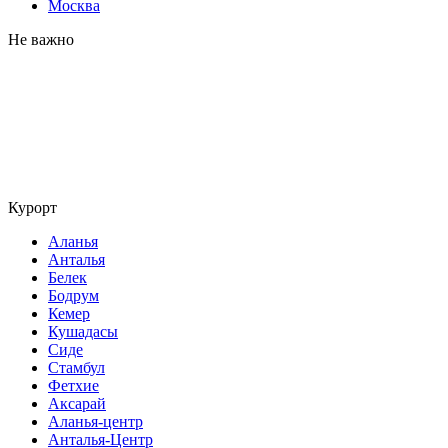
Москва
Не важно
Курорт
Аланья
Анталья
Белек
Бодрум
Кемер
Кушадасы
Сиде
Стамбул
Фетхие
Аксарай
Аланья-центр
Анталья-Центр