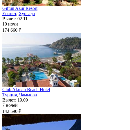
Giftun Azur Resort
Египет
,
Хургада
Вылет: 02.11
10 ночи
174 660 ₽
Club Akman Beach Hotel
Турция
,
Чамьюва
Вылет: 19.09
7 ночей
142 590 ₽