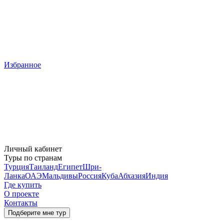
Избранное
Личный кабинет
Туры по странам
Турция
Таиланд
Египет
Шри-
Ланка
ОАЭ
Мальдивы
Россия
Куба
Абхазия
Индия
Где купить
О проекте
Контакты
Подберите мне тур