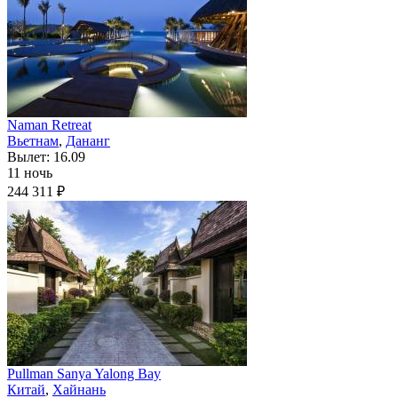
Naman Retreat
Вьетнам
,
Дананг
Вылет: 16.09
11 ночь
244 311 ₽
Pullman Sanya Yalong Bay
Китай
,
Хайнань