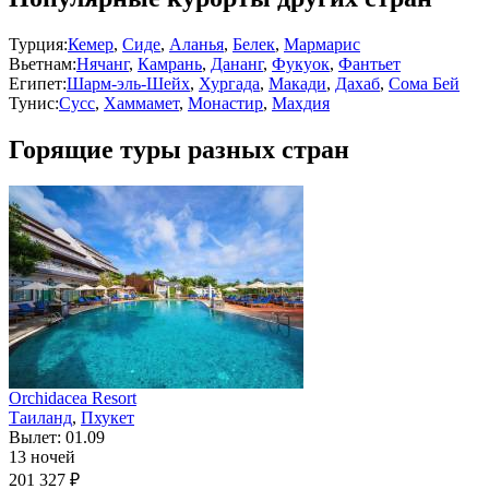
Турция:
Кемер
,
Сиде
,
Аланья
,
Белек
,
Мармарис
Вьетнам:
Нячанг
,
Камрань
,
Дананг
,
Фукуок
,
Фантьет
Египет:
Шарм-эль-Шейх
,
Хургада
,
Макади
,
Дахаб
,
Сома Бей
Тунис:
Сусс
,
Хаммамет
,
Монастир
,
Махдия
Горящие туры разных стран
Orchidacea Resort
Таиланд
,
Пхукет
Вылет: 01.09
13 ночей
201 327 ₽