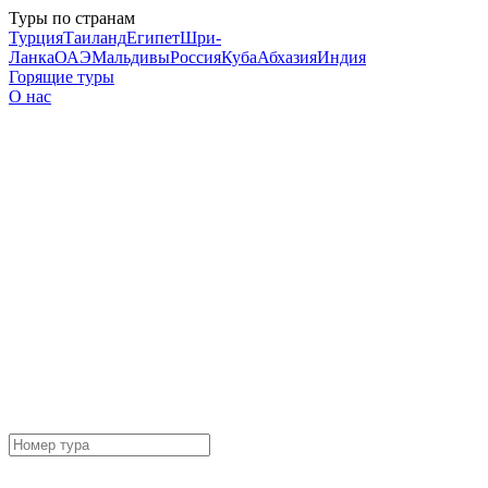
Туры по странам
Турция
Таиланд
Египет
Шри-
Ланка
ОАЭ
Мальдивы
Россия
Куба
Абхазия
Индия
Горящие туры
О нас