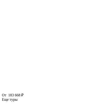
От
183 668 ₽
Еще туры