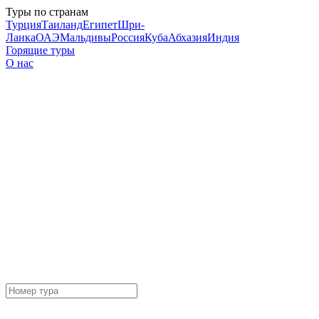
Туры по странам
Турция
Таиланд
Египет
Шри-
Ланка
ОАЭ
Мальдивы
Россия
Куба
Абхазия
Индия
Горящие туры
О нас