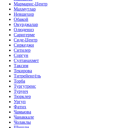
Мармарис-Центр
Махмутлар
Невшехир
Обакой
Окурджалар
Олюдениз
Саригерме
Сиде-Центр
Сиркеджи
Ситилер
Соргун
Султанахмет
Таксим
Текирова
Титрейенгёль
Торба
Тургутреис
Турунч
Тюрклер
Ургуп
Фатих
Чамьюва
Чанаккале
Чолаклы
Шишли