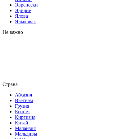
Эвренсеки
Эдирне
Ялова
Ялыкавак
Не важно
Страна
Абхазия
Вьетнам
Грузия
Египет
Киргизия
Китай
Малайзия
Мальдивы