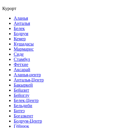
Курорт
Аланья
Анталья
Белек
Бодрум
Кемер
Кушадасы
Мармарис
Сиде
Стамбул
Фетхие
Аксарай
Аланья-центр
Анталья-Центр
Бакыркей
Бейазит
Бейоглу
Белек-Центр
Бельдиби
Битез
Богазкент
Бодрум-Центр
Гёйнюк