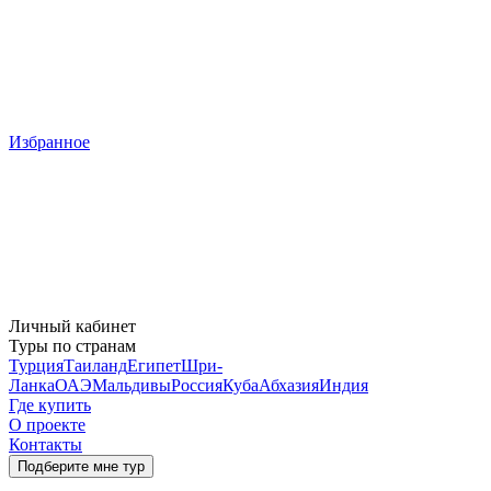
Избранное
Личный кабинет
Туры по странам
Турция
Таиланд
Египет
Шри-
Ланка
ОАЭ
Мальдивы
Россия
Куба
Абхазия
Индия
Где купить
О проекте
Контакты
Подберите мне тур