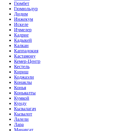
Гюмбет
Гюмюльдур
Дидим
Инжекум
Искеле
Ичмелер
Кадрие
Кадыкей
Калкан
Каппадокия
Кастамону
Кемер-Центр
Кестель
Кириш
Коджаэли
Конаклы
Конья
Коньяалты
Кумкой
Кунду
Кызылагач
Кызылот
Лалели
Лара
Манавгат