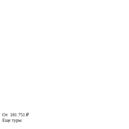
От
181 751 ₽
Еще туры