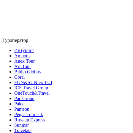
Туроператор
Интурист
Ambotis
Anex Tour
Art-Tour
Biblio Globus
Coral
FUN&SUN ex TUI
ICS Travel Group
OneTouch&Travel
Pac Group
Paks
Panteon
Pegas Touristik
Russian Express
Sunmar
Travelata