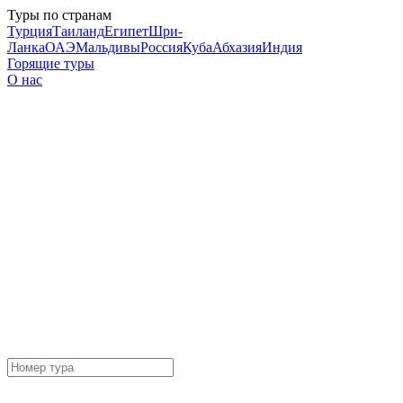
Туры по странам
Турция
Таиланд
Египет
Шри-
Ланка
ОАЭ
Мальдивы
Россия
Куба
Абхазия
Индия
Горящие туры
О нас