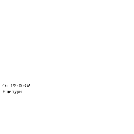
От
199 003 ₽
Еще туры