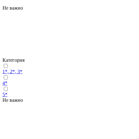
Не важно
Категория
1*, 2*, 3*
4*
5*
Не важно