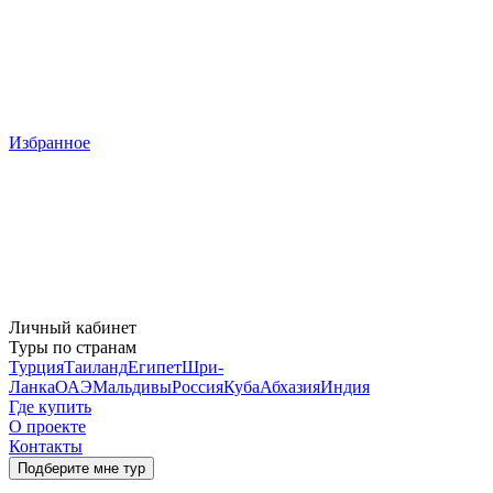
Избранное
Личный кабинет
Туры по странам
Турция
Таиланд
Египет
Шри-
Ланка
ОАЭ
Мальдивы
Россия
Куба
Абхазия
Индия
Где купить
О проекте
Контакты
Подберите мне тур