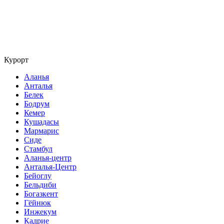
Курорт
Аланья
Анталья
Белек
Бодрум
Кемер
Кушадасы
Мармарис
Сиде
Стамбул
Аланья-центр
Анталья-Центр
Бейоглу
Бельдиби
Богазкент
Гёйнюк
Инжекум
Кадрие