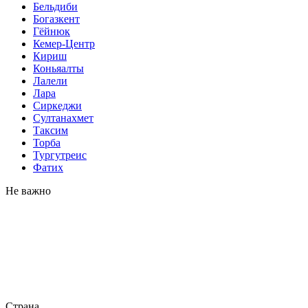
Бельдиби
Богазкент
Гёйнюк
Кемер-Центр
Кириш
Коньяалты
Лалели
Лара
Сиркеджи
Султанахмет
Таксим
Торба
Тургутреис
Фатих
Не важно
Страна