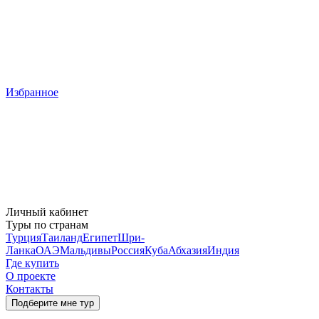
Избранное
Личный кабинет
Туры по странам
Турция
Таиланд
Египет
Шри-
Ланка
ОАЭ
Мальдивы
Россия
Куба
Абхазия
Индия
Где купить
О проекте
Контакты
Подберите мне тур