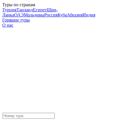
Туры по странам
Турция
Таиланд
Египет
Шри-
Ланка
ОАЭ
Мальдивы
Россия
Куба
Абхазия
Индия
Горящие туры
О нас