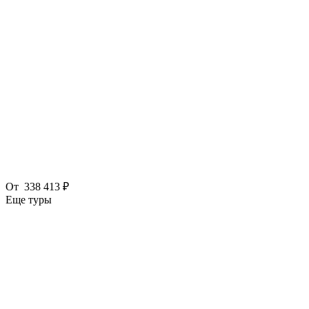
От
338 413 ₽
Еще туры