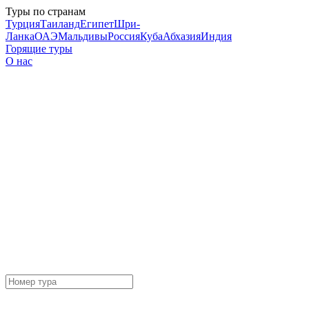
Туры по странам
Турция
Таиланд
Египет
Шри-
Ланка
ОАЭ
Мальдивы
Россия
Куба
Абхазия
Индия
Горящие туры
О нас