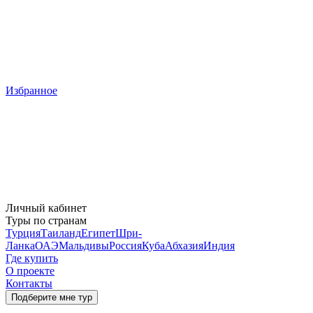
Избранное
Личный кабинет
Туры по странам
Турция
Таиланд
Египет
Шри-
Ланка
ОАЭ
Мальдивы
Россия
Куба
Абхазия
Индия
Где купить
О проекте
Контакты
Подберите мне тур