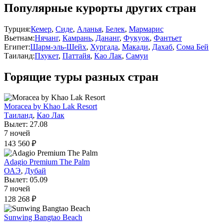
Популярные курорты других стран
Турция:
Кемер
,
Сиде
,
Аланья
,
Белек
,
Мармарис
Вьетнам:
Нячанг
,
Камрань
,
Дананг
,
Фукуок
,
Фантьет
Египет:
Шарм-эль-Шейх
,
Хургада
,
Макади
,
Дахаб
,
Сома Бей
Таиланд:
Пхукет
,
Паттайя
,
Као Лак
,
Самуи
Горящие туры разных стран
Moracea by Khao Lak Resort
Таиланд
,
Као Лак
Вылет: 27.08
7 ночей
143 560 ₽
Adagio Premium The Palm
ОАЭ
,
Дубай
Вылет: 05.09
7 ночей
128 268 ₽
Sunwing Bangtao Beach