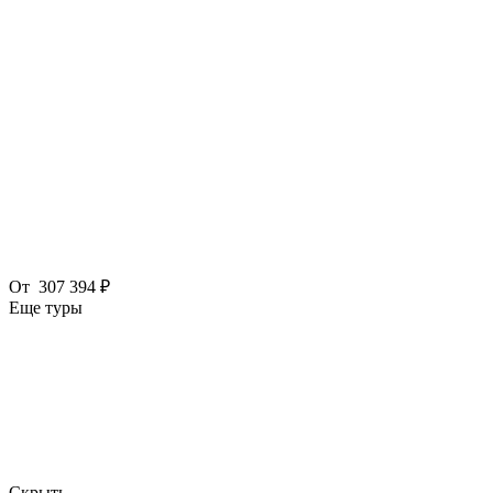
От
307 394 ₽
Еще туры
Скрыть