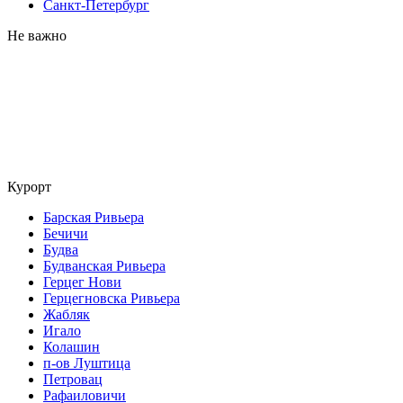
Санкт-Петербург
Не важно
Курорт
Барская Ривьера
Бечичи
Будва
Будванская Ривьера
Герцег Нови
Герцегновска Ривьера
Жабляк
Игало
Колашин
п-ов Луштица
Петровац
Рафаиловичи