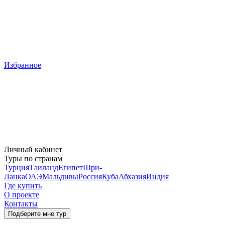
Избранное
Личный кабинет
Туры по странам
Турция
Таиланд
Египет
Шри-
Ланка
ОАЭ
Мальдивы
Россия
Куба
Абхазия
Индия
Где купить
О проекте
Контакты
Подберите мне тур