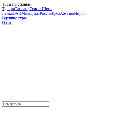
Туры по странам
Турция
Таиланд
Египет
Шри-
Ланка
ОАЭ
Мальдивы
Россия
Куба
Абхазия
Индия
Горящие туры
О нас