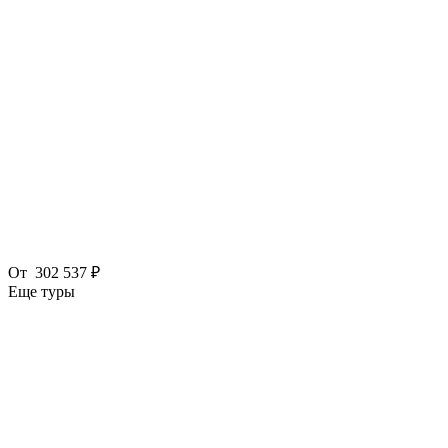
От
302 537 ₽
Еще туры