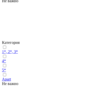
Не важно
Категория
1*, 2*, 3*
4*
5*
Apart
Не важно