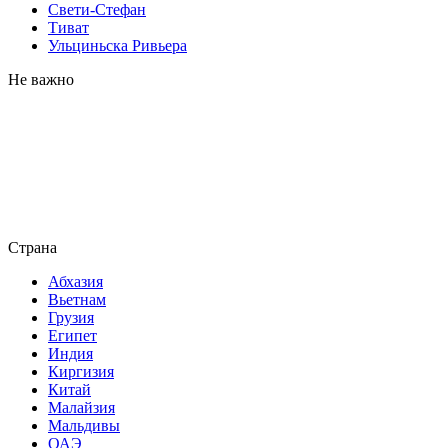
Свети-Стефан
Тиват
Ульциньска Ривьера
Не важно
Страна
Абхазия
Вьетнам
Грузия
Египет
Индия
Киргизия
Китай
Малайзия
Мальдивы
ОАЭ