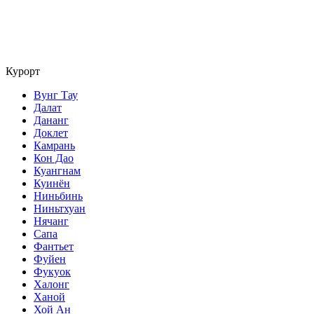
Курорт
Вунг Тау
Далат
Дананг
Доклет
Камрань
Кон Дао
Куангнам
Куинён
Ниньбинь
Ниньтхуан
Нячанг
Сапа
Фантьет
Фуйен
Фукуок
Халонг
Ханой
Хой Ан