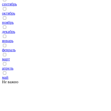
сентябрь
октябрь
ноябрь
декабрь
январь
февраль
март
апрель
май
Не важно