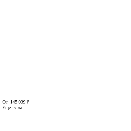
От
145 039 ₽
Еще туры