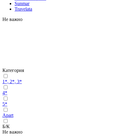
Sunmar
Travelata
Не важно
Категория
1*, 2*, 3*
4*
5*
Apart
Б/К
Не важно