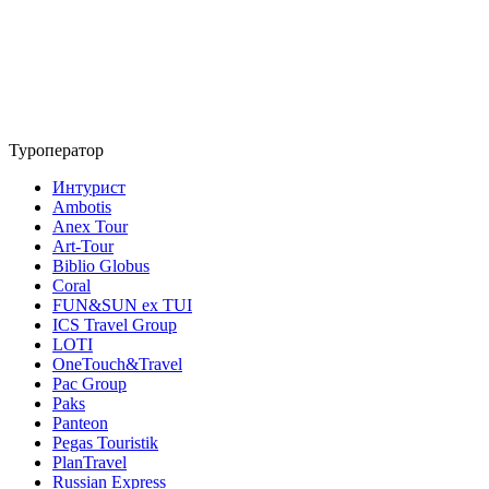
Туроператор
Интурист
Ambotis
Anex Tour
Art-Tour
Biblio Globus
Coral
FUN&SUN ex TUI
ICS Travel Group
LOTI
OneTouch&Travel
Pac Group
Paks
Panteon
Pegas Touristik
PlanTravel
Russian Express