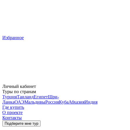
Избранное
Личный кабинет
Туры по странам
Турция
Таиланд
Египет
Шри-
Ланка
ОАЭ
Мальдивы
Россия
Куба
Абхазия
Индия
Где купить
О проекте
Контакты
Подберите мне тур