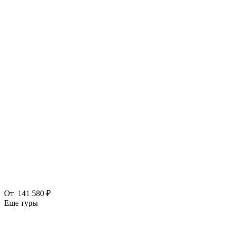
От
141 580 ₽
Еще туры