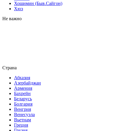
Хошимин (Быв.Сайгон)
Хюэ
Не важно
Страна
Абхазия
Азербайджан
Армения
Бахрейн
Беларусь
Болгария
Венгрия
Венесуэла
Вьетнам
Греция
Грузия