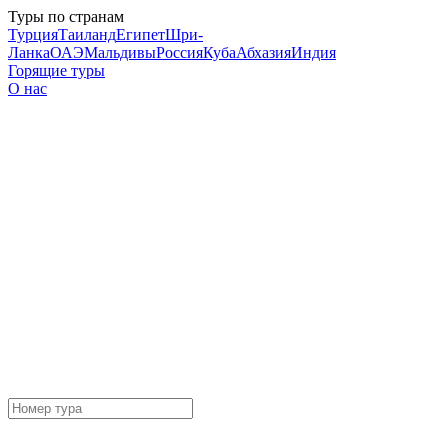
Туры по странам
Турция
Таиланд
Египет
Шри-
Ланка
ОАЭ
Мальдивы
Россия
Куба
Абхазия
Индия
Горящие туры
О нас