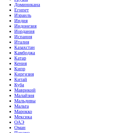
Доминикана
Египет
Израиль
Индия
Индонезия
Иордания
Испания
Италия
Казахстан
Камбоджа
Катар
Кения
Кипр
Киргизия
Китай
Куба
Маврикий
Малайзия
Мальдивы
Мальта
Марокко
Мексика
ОАЭ
Оман
Панама