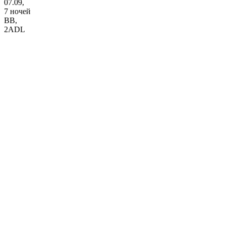
07.09,
7 ночей
BB
,
2ADL