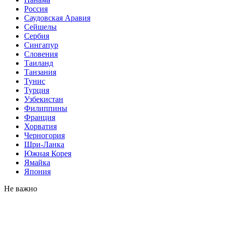
Россия
Саудовская Аравия
Сейшелы
Сербия
Сингапур
Словения
Таиланд
Танзания
Тунис
Турция
Узбекистан
Филиппины
Франция
Хорватия
Черногория
Шри-Ланка
Южная Корея
Ямайка
Япония
Не важно