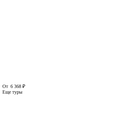
От
6 368 ₽
Еще туры