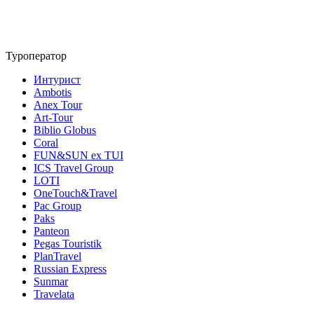
Туроператор
Интурист
Ambotis
Anex Tour
Art-Tour
Biblio Globus
Coral
FUN&SUN ex TUI
ICS Travel Group
LOTI
OneTouch&Travel
Pac Group
Paks
Panteon
Pegas Touristik
PlanTravel
Russian Express
Sunmar
Travelata