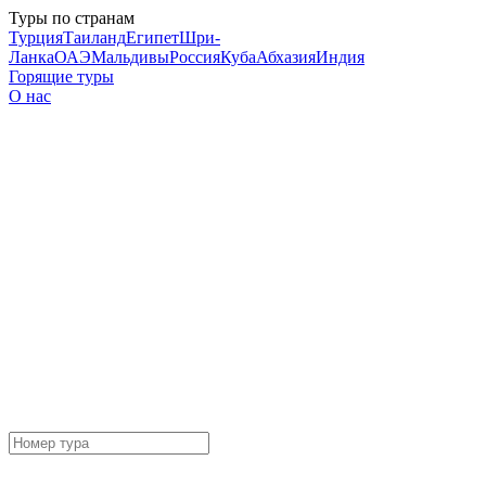
Туры по странам
Турция
Таиланд
Египет
Шри-
Ланка
ОАЭ
Мальдивы
Россия
Куба
Абхазия
Индия
Горящие туры
О нас