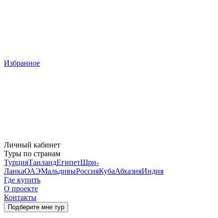
Избранное
Личный кабинет
Туры по странам
Турция
Таиланд
Египет
Шри-
Ланка
ОАЭ
Мальдивы
Россия
Куба
Абхазия
Индия
Где купить
О проекте
Контакты
Подберите мне тур