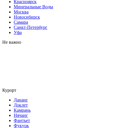
Красноярск
Минеральные Воды
Москва
Новосибирск
Самара
Санкт-Петербург
Уфа
Не важно
Курорт
Дананг
Доклет
Камрань
Нячанг
Фантьет
Фукуок