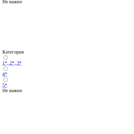
Не важно
Категория
1*, 2*, 3*
4*
5*
Не важно