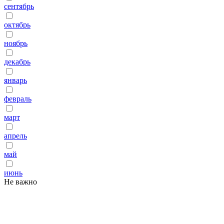
сентябрь
октябрь
ноябрь
декабрь
январь
февраль
март
апрель
май
июнь
Не важно