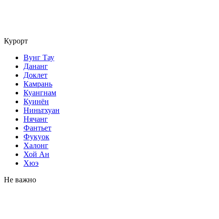
Курорт
Вунг Тау
Дананг
Доклет
Камрань
Куангнам
Куинён
Ниньтхуан
Нячанг
Фантьет
Фукуок
Халонг
Хой Ан
Хюэ
Не важно