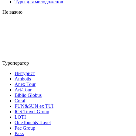
Туры для молодоженов
Не важно
Туроператор
Интурист
Ambotis
Anex Tour
Art-Tour
Biblio Globus
Coral
FUN&SUN ex TUI
ICS Travel Group
LOTI
OneTouch&Travel
Pac Group
Paks