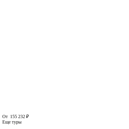
От
155 232 ₽
Еще туры