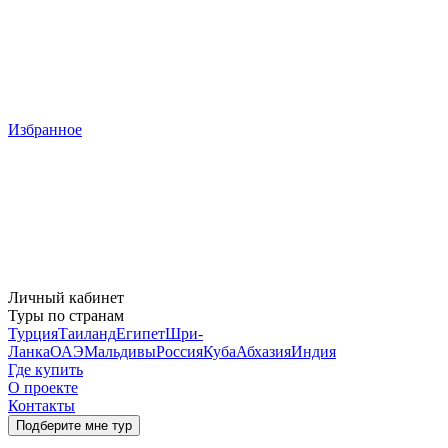
Избранное
Личный кабинет
Туры по странам
Турция
Таиланд
Египет
Шри-
Ланка
ОАЭ
Мальдивы
Россия
Куба
Абхазия
Индия
Где купить
О проекте
Контакты
Подберите мне тур