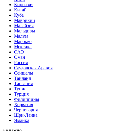
Киргизия
Китай
Куба
Маврикий
Малайзия
Мальдивы
Мальта
Марокко
Мексика
ОАЭ
Оман
Россия
Саудовская Аравия
Сейшелы
Таиланд
Танзания
Тунис
Турция
Филиппины
Хорватия
Черногория
Шри-Ланка
Ямайка
Не важно