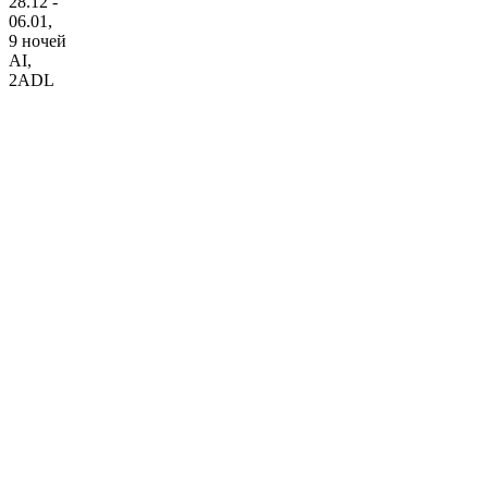
28.12 -
06.01,
9 ночей
AI
,
2ADL