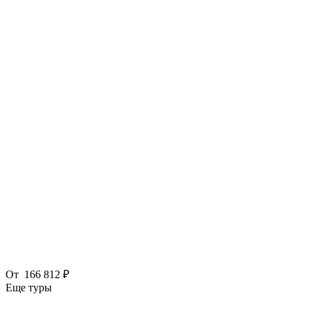
От
166 812 ₽
Еще туры