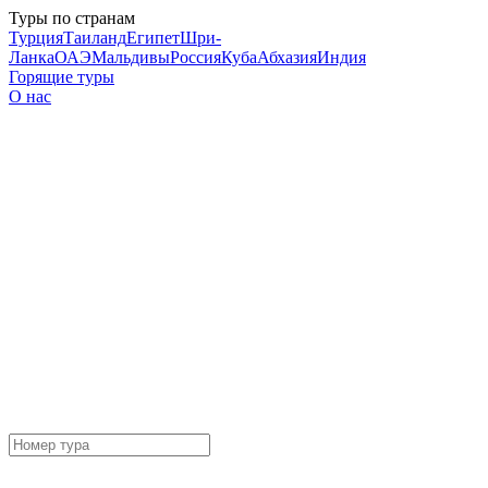
Туры по странам
Турция
Таиланд
Египет
Шри-
Ланка
ОАЭ
Мальдивы
Россия
Куба
Абхазия
Индия
Горящие туры
О нас