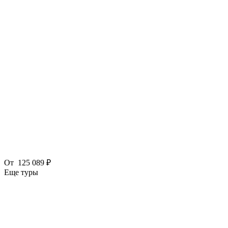
От
125 089 ₽
Еще туры