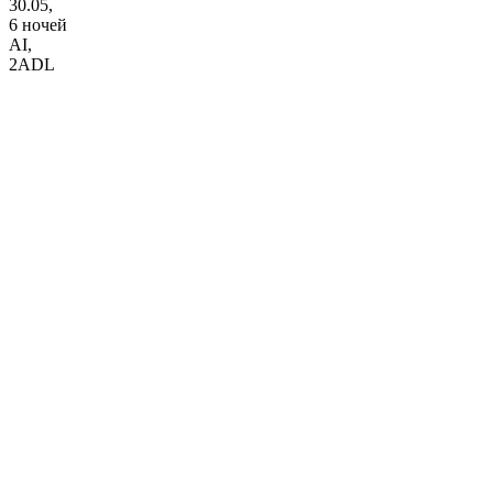
30.05,
6 ночей
AI
,
2ADL