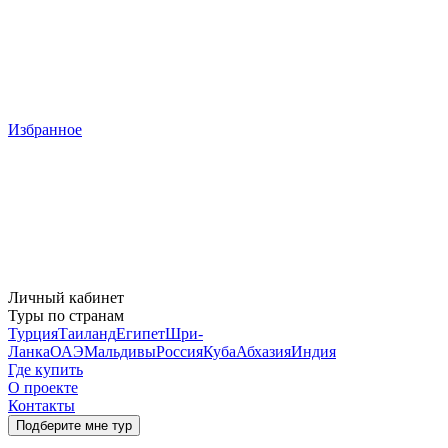
Избранное
Личный кабинет
Туры по странам
Турция
Таиланд
Египет
Шри-
Ланка
ОАЭ
Мальдивы
Россия
Куба
Абхазия
Индия
Где купить
О проекте
Контакты
Подберите мне тур