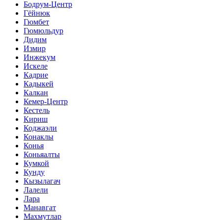
Бодрум-Центр
Гёйнюк
Гюмбет
Гюмюльдур
Дидим
Измир
Инжекум
Искеле
Кадрие
Кадыкей
Калкан
Кемер-Центр
Кестель
Кириш
Коджаэли
Конаклы
Конья
Коньяалты
Кумкой
Кунду
Кызылагач
Лалели
Лара
Манавгат
Махмутлар