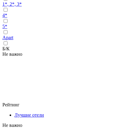
1*, 2*, 3*
4*
5*
Apart
Б/К
Не важно
Рейтинг
Лучшие отели
Не важно