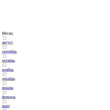
Месяц
август
сентябрь
октябрь
ноябрь
декабрь
январь
февраль
март