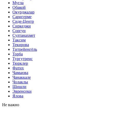
Мугла
Обакой
Окурджалар
Саригерме
Сиде-Центр
Сиркеджи
Соргун
Султанахмет
Таксим
Текирова
Титрейенгёль
Торба
Тургутреис
Тюрклер
Фатих
Чамьюва
Чанаккале
Чолаклы
Шишли
Эвренсеки
Ялова
Не важно