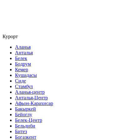
Курорт
Аланья
Анталья
Белек
Бодрум
Кемер
Кушадасы
Сиде
Стамбул
Аланья-центр
Анталья-Центр
Афьон-Карахисар
Бакыркей
Бейоглу
Белек-Центр
Бельдиби
Битез
Богазкент