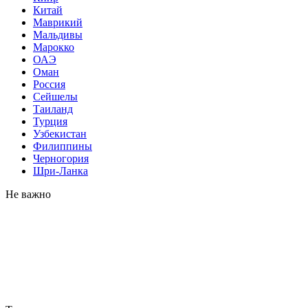
Китай
Маврикий
Мальдивы
Марокко
ОАЭ
Оман
Россия
Сейшелы
Таиланд
Турция
Узбекистан
Филиппины
Черногория
Шри-Ланка
Не важно