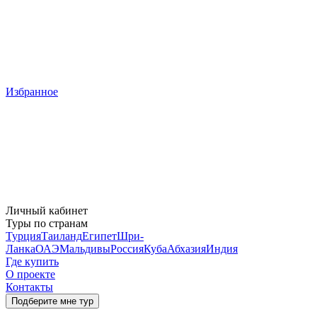
Избранное
Личный кабинет
Туры по странам
Турция
Таиланд
Египет
Шри-
Ланка
ОАЭ
Мальдивы
Россия
Куба
Абхазия
Индия
Где купить
О проекте
Контакты
Подберите мне тур