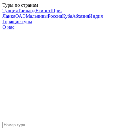
Туры по странам
Турция
Таиланд
Египет
Шри-
Ланка
ОАЭ
Мальдивы
Россия
Куба
Абхазия
Индия
Горящие туры
О нас