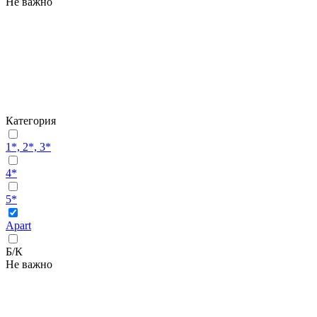
Не важно
Категория
1*, 2*, 3*
4*
5*
Apart
Б/К
Не важно