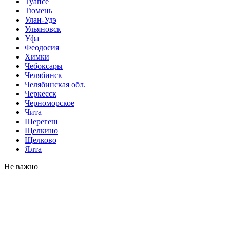
Туапсе
Тюмень
Улан-Удэ
Ульяновск
Уфа
Феодосия
Химки
Чебоксары
Челябинск
Челябинская обл.
Черкесск
Черноморское
Чита
Шерегеш
Щелкино
Щелково
Ялта
Не важно