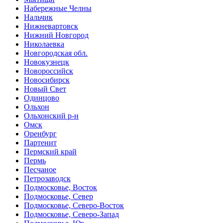
Набережные Челны
Нальчик
Нижневартовск
Нижний Новгород
Николаевка
Новгородская обл.
Новокузнецк
Новороссийск
Новосибирск
Новый Свет
Одинцово
Ольхон
Ольхонский р-н
Омск
Оренбург
Партенит
Пермский край
Пермь
Песчаное
Петрозаводск
Подмосковье, Восток
Подмосковье, Север
Подмосковье, Северо-Восток
Подмосковье, Северо-Запад