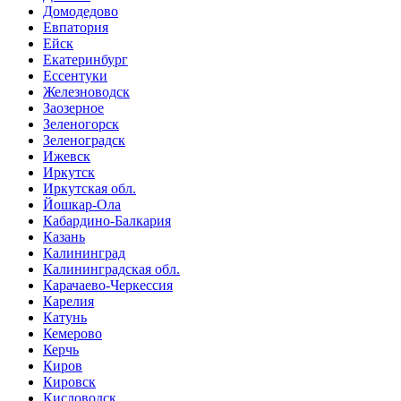
Домодедово
Евпатория
Ейск
Екатеринбург
Ессентуки
Железноводск
Заозерное
Зеленогорск
Зеленоградск
Ижевск
Иркутск
Иркутская обл.
Йошкар-Ола
Кабардино-Балкария
Казань
Калининград
Калининградская обл.
Карачаево-Черкессия
Карелия
Катунь
Кемерово
Керчь
Киров
Кировск
Кисловодск