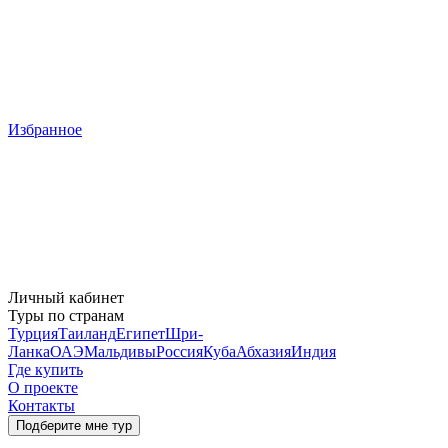
Избранное
Личный кабинет
Туры по странам
Турция
Таиланд
Египет
Шри-
Ланка
ОАЭ
Мальдивы
Россия
Куба
Абхазия
Индия
Где купить
О проекте
Контакты
Подберите мне тур