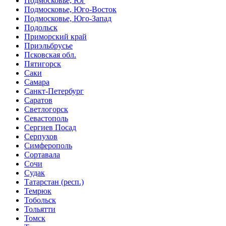
Подмосковье, Юг
Подмосковье, Юго-Восток
Подмосковье, Юго-Запад
Подольск
Приморский край
Приэльбрусье
Псковская обл.
Пятигорск
Саки
Самара
Санкт-Петербург
Саратов
Светлогорск
Севастополь
Сергиев Посад
Серпухов
Симферополь
Сортавала
Сочи
Судак
Татарстан (респ.)
Темрюк
Тобольск
Тольятти
Томск