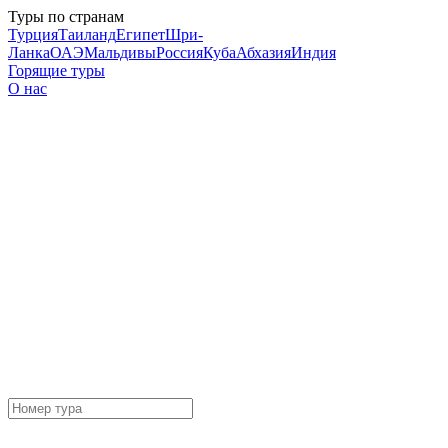
Туры по странам
Турция
Таиланд
Египет
Шри-
Ланка
ОАЭ
Мальдивы
Россия
Куба
Абхазия
Индия
Горящие туры
О нас