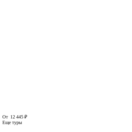
От
12 445 ₽
Еще туры