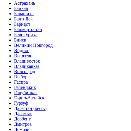
Астрахань
Байкал
Балашиха
Балтийск
Барнаул
Башкортостан
Белокуриха
Бийск
Великий Новгород
Видное
Витязево
Владивосток
Владикавказ
Волгоград
Выборг
Гаспра
Геленджик
Голубицкая
Горно-Алтайск
Гурзуф
Дагестан (респ.)
Дагомыс
Дербент
Дмитров
Домбай