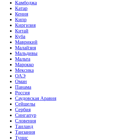
Камбоджа
Катар
Кения
Кипр
Киргизия
Китай
Куба
Маврикий
Малайзия
Мальдивы
Мальта
Марокко
Мексика
ОАЭ
Оман
Панама
Россия
Саудовская Аравия
Сейшелы
Сербия
Сингапур
Словения
Таиланд
Танзания
Тунис