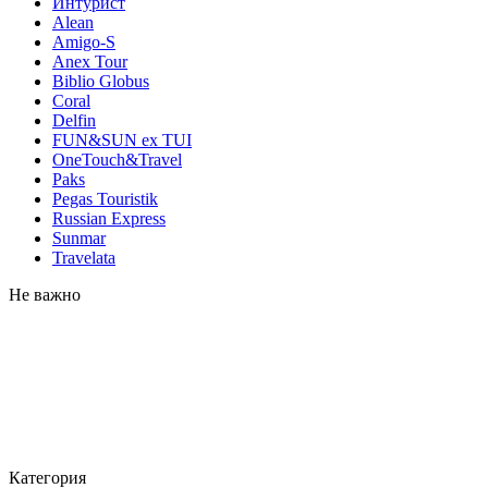
Интурист
Alean
Amigo-S
Anex Tour
Biblio Globus
Coral
Delfin
FUN&SUN ex TUI
OneTouch&Travel
Paks
Pegas Touristik
Russian Express
Sunmar
Travelata
Не важно
Категория