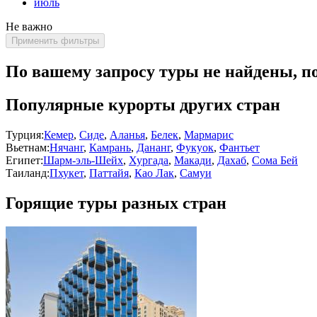
июль
Не важно
Применить фильтры
По вашему запросу туры не найдены, п
Популярные курорты других стран
Турция:
Кемер
,
Сиде
,
Аланья
,
Белек
,
Мармарис
Вьетнам:
Нячанг
,
Камрань
,
Дананг
,
Фукуок
,
Фантьет
Египет:
Шарм-эль-Шейх
,
Хургада
,
Макади
,
Дахаб
,
Сома Бей
Таиланд:
Пхукет
,
Паттайя
,
Као Лак
,
Самуи
Горящие туры разных стран