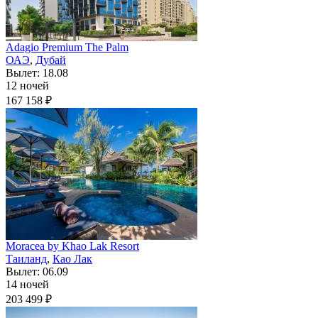
Adagio Premium The Palm
ОАЭ
,
Дубай
Вылет: 18.08
12 ночей
167 158 ₽
Moracea by Khao Lak Resort
Таиланд
,
Као Лак
Вылет: 06.09
14 ночей
203 499 ₽