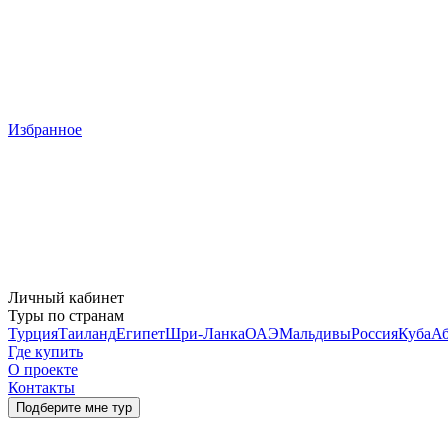
Избранное
Личный кабинет
Туры по странам
Турция
Таиланд
Египет
Шри-Ланка
ОАЭ
Мальдивы
Россия
Куба
Аб
Где купить
О проекте
Контакты
Подберите мне тур