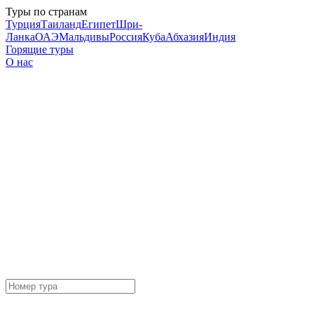
Туры по странам
Турция
Таиланд
Египет
Шри-
Ланка
ОАЭ
Мальдивы
Россия
Куба
Абхазия
Индия
Горящие туры
О нас