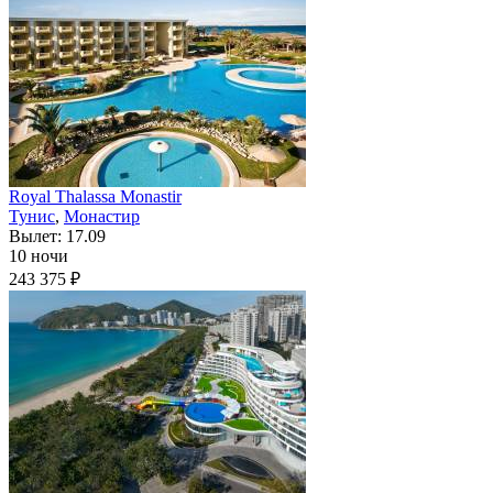
Royal Thalassa Monastir
Тунис
,
Монастир
Вылет: 17.09
10 ночи
243 375 ₽