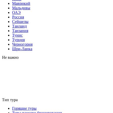
Маврикий
Мальдивы
ОАЭ
Россия
Сейшелы
Таиланд
Танзания
Тунис
Турция
Черногория
Шри-Ланка
Не важно
Тип тура
Горящие туры
Туры раннего бронирования