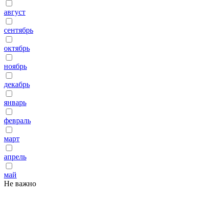
август
сентябрь
октябрь
ноябрь
декабрь
январь
февраль
март
апрель
май
Не важно