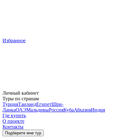
Избранное
Личный кабинет
Туры по странам
Турция
Таиланд
Египет
Шри-
Ланка
ОАЭ
Мальдивы
Россия
Куба
Абхазия
Индия
Где купить
О проекте
Контакты
Подберите мне тур