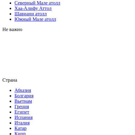
Северный Мале атолл
Хаа-Алифу Аттол
Шавиани атолл
Южный Мале атолл
Не важно
Страна
Абхазия
Болгария
Вьетнам
Греция
Египет
Испания
Италия
Катар
Кипр