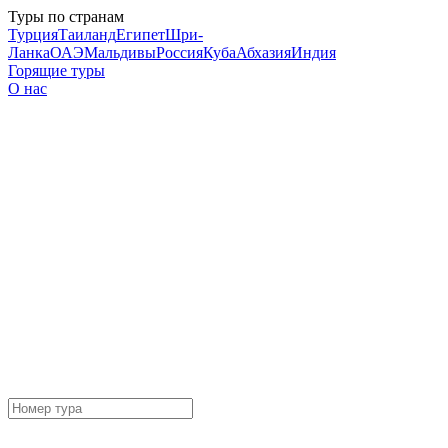
Туры по странам
Турция
Таиланд
Египет
Шри-
Ланка
ОАЭ
Мальдивы
Россия
Куба
Абхазия
Индия
Горящие туры
О нас