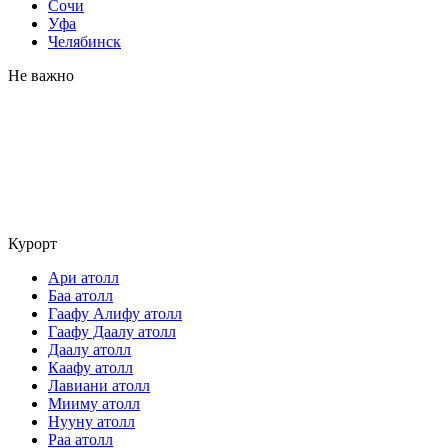
Сочи
Уфа
Челябинск
Не важно
Курорт
Ари атолл
Баа атолл
Гаафу Алифу атолл
Гаафу Даалу атолл
Даалу атолл
Каафу атолл
Лавиани атолл
Мииму атолл
Нууну атолл
Раа атолл