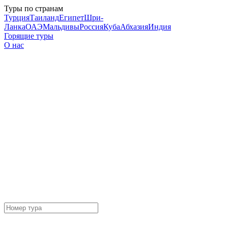
Туры по странам
Турция
Таиланд
Египет
Шри-
Ланка
ОАЭ
Мальдивы
Россия
Куба
Абхазия
Индия
Горящие туры
О нас