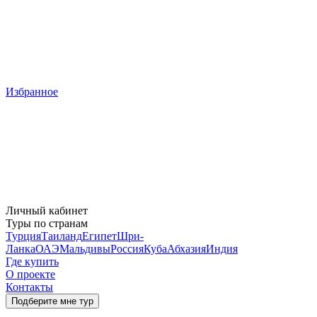
Избранное
Личный кабинет
Туры по странам
Турция
Таиланд
Египет
Шри-
Ланка
ОАЭ
Мальдивы
Россия
Куба
Абхазия
Индия
Где купить
О проекте
Контакты
Подберите мне тур