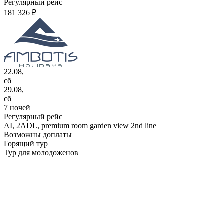
Регулярный рейс
181 326 ₽
22.08,
сб
29.08,
сб
7 ночей
Регулярный рейс
AI,
2ADL, premium room garden view 2nd line
Возможны доплаты
Горящий тур
Тур для молодоженов