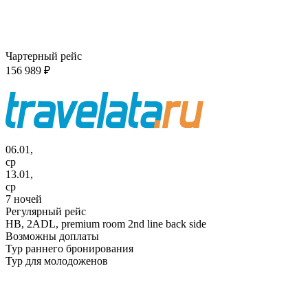
Чартерный рейс
156 989 ₽
06.01,
ср
13.01,
ср
7 ночей
Регулярный рейс
HB,
2ADL, premium room 2nd line back side
Возможны доплаты
Тур раннего бронирования
Тур для молодоженов