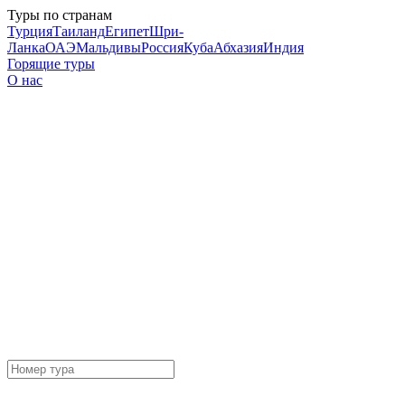
Туры по странам
Турция
Таиланд
Египет
Шри-
Ланка
ОАЭ
Мальдивы
Россия
Куба
Абхазия
Индия
Горящие туры
О нас