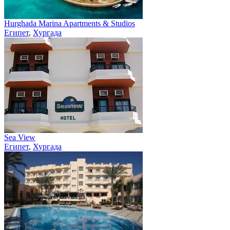
Hurghada Marina Apartments & Studios
Египет
,
Хургада
Sea View
Египет
,
Хургада