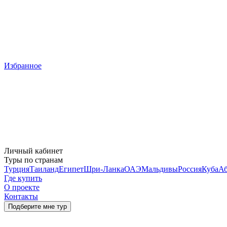
Избранное
Личный кабинет
Туры по странам
Турция
Таиланд
Египет
Шри-Ланка
ОАЭ
Мальдивы
Россия
Куба
Аб
Где купить
О проекте
Контакты
Подберите мне тур