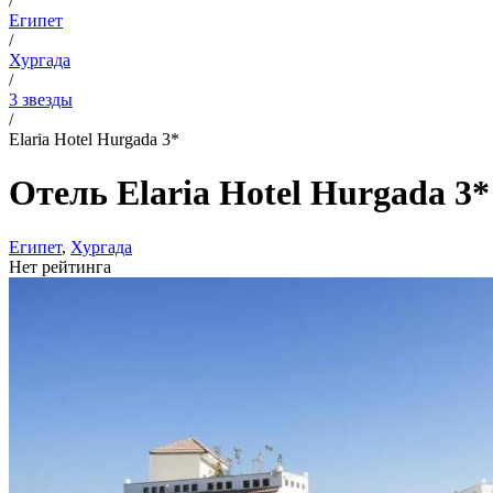
/
Египет
/
Хургада
/
3 звезды
/
Elaria Hotel Hurgada 3*
Отель Elaria Hotel Hurgada 3*
Египет
,
Хургада
Нет рейтинга