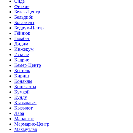
Сиде
Фетхие
Белек-Центр
Бельдиби
Богазкент
Бодрум-Центр
Гёйнюк
Гюмбет
Дидим
Инжекум
Искеле
Кадрие
Кемер-Центр
Кестель
Кириш
Конаклы
Коньяалты
Кумкой
Кунду
Кызылагач
Кызылот
Лара
Манавгат
Мармарис-Центр
Махмутлар