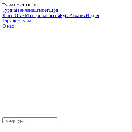
Туры по странам
Турция
Таиланд
Египет
Шри-
Ланка
ОАЭ
Мальдивы
Россия
Куба
Абхазия
Индия
Горящие туры
О нас